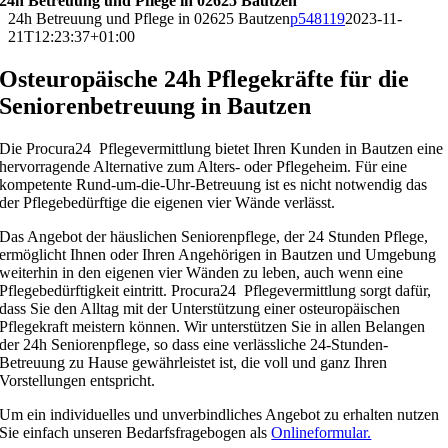
24h Betreuung und Pflege in 02625 Bautzen
24h Betreuung und Pflege in 02625 Bautzen
p548119
2023-11-
21T12:23:37+01:00
Osteuropäische 24h Pflegekräfte für die
Seniorenbetreuung in Bautzen
Die Procura24 Pflegevermittlung bietet Ihren Kunden in Bautzen eine
hervorragende Alternative zum Alters- oder Pflegeheim. Für eine
kompetente Rund-um-die-Uhr-Betreuung ist es nicht notwendig das
der Pflegebedürftige die eigenen vier Wände verlässt.
Das Angebot der häuslichen Seniorenpflege, der 24 Stunden Pflege,
ermöglicht Ihnen oder Ihren Angehörigen in Bautzen und Umgebung
weiterhin in den eigenen vier Wänden zu leben, auch wenn eine
Pflegebedürftigkeit eintritt. Procura24 Pflegevermittlung sorgt dafür,
dass Sie den Alltag mit der Unterstützung einer osteuropäischen
Pflegekraft meistern können. Wir unterstützen Sie in allen Belangen
der 24h Seniorenpflege, so dass eine verlässliche 24-Stunden-
Betreuung zu Hause gewährleistet ist, die voll und ganz Ihren
Vorstellungen entspricht.
Um ein individuelles und unverbindliches Angebot zu erhalten nutzen
Sie einfach unseren Bedarfsfragebogen als
Onlineformular.