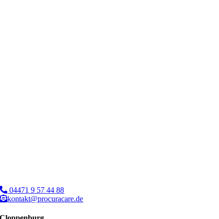
04471 9 57 44 88
kontakt@procuracare.de
Cloppenburg