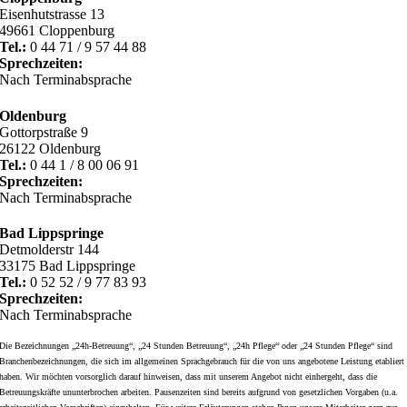
Eisenhutstrasse 13
49661 Cloppenburg
Tel.:
0 44 71 / 9 57 44 88
Sprechzeiten:
Nach Terminabsprache
Oldenburg
Gottorpstraße 9
26122 Oldenburg
Tel.:
0 44 1 / 8 00 06 91
Sprechzeiten:
Nach Terminabsprache
Bad Lippspringe
Detmolderstr 144
33175 Bad Lippspringe
Tel.:
0 52 52 / 9 77 83 93
Sprechzeiten:
Nach Terminabsprache
Die Bezeichnungen „24h-Betreuung“, „24 Stunden Betreuung“, „24h Pflege“ oder „24 Stunden Pflege“ sind
Branchenbezeichnungen, die sich im allgemeinen Sprachgebrauch für die von uns angebotene Leistung etabliert
haben. Wir möchten vorsorglich darauf hinweisen, dass mit unserem Angebot nicht einhergeht, dass die
Betreuungskräfte ununterbrochen arbeiten. Pausenzeiten sind bereits aufgrund von gesetzlichen Vorgaben (u.a.