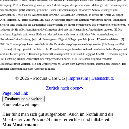
arbeitszeitlichen Vorschriften) einzuhalten. Für weitere Erläuterungen stehen Ihnen unsere Mitarbeiter gern zur
Verfügung! [1] Die Berechnung kann je nach Anforderungen, den persönlichen Erfahrungen der Betreuungskraft,
den benötigten Qualifikationen, gesundheitlichen Einschränkungen, besonderen Serviceleistungen und
Wünschen in Bezug auf die Ausgestaltung der Arbeit als auch die Umstände, in denen die Arbeit vollzogen
wird, variieren. [2] Bitte beachten Sie, dass wir keinerlei steuerliche Beratung vornehmen dürfen. Erkundigen
Sie sich bitte bezüglich der dargestellten Steuervorteile bei Ihrem Steuerberater. Die Steuervorteile differieren, je
nachdem ob Sie selbst betroffen und Auftraggeber sind oder im Namen ihres Angehörigen agieren. [3] Das
errechnete Ergebnis stellt einen Richtwert dar und kann sich vom tatsächlichen Wert unterscheiden, wir
übernehmen keine Haftung. [4] zzgl. Feiertagszuschläge ab 5 Tagen pro Jahr je nach Pflegedienstleister . [5]
50% für Kurzzeitpflege kann zusätzlich für die Verhinderungspflege veranschlagt werden (Erhöhung um 806
EUR/Jahr) [6] zzgl. gesetzlicher MwSt. [7] Preise/Lieferungen beziehen sich auf haushaltsübliche Mengen und
sind nur für den privaten Haushalt gedacht [8] vorausgesetzt es existiert Pflegegrad 1-5 [9] BK=Betreuungskraft
[10] Lieferung einmal wöchentlich bei entsprechender Laufzeit [11] Preis kann aufgrund erhöhtem
Einkaufsvolumen variieren [12 ]Im Umkreis von ca. 50 km vom nächstgelegenen, zuständigen Standort. Bei
größerer Entfernung nur nach Absprach möglich.
© 2026 • Procura Care UG |
Impressum
|
Datenschutz
Zurück nach oben
Page load link
Zustimmung verwalten
Kundenbewertungen
Hier fühlt man sich gut aufgehoben. Auch im Notfall sind die
Mitarbeiter von Procura24 immer erreichbar und hilfsbereit!
Max Mustermann