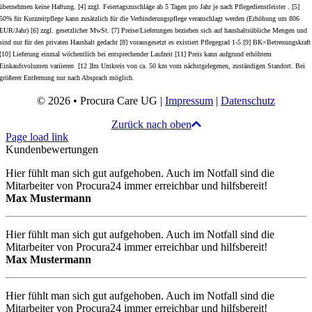
übernehmen keine Haftung. [4] zzgl. Feiertagszuschläge ab 5 Tagen pro Jahr je nach Pflegedienstleister . [5]
50% für Kurzzeitpflege kann zusätzlich für die Verhinderungspflege veranschlagt werden (Erhöhung um 806
EUR/Jahr) [6] zzgl. gesetzlicher MwSt. [7] Preise/Lieferungen beziehen sich auf haushaltsübliche Mengen und
sind nur für den privaten Haushalt gedacht [8] vorausgesetzt es existiert Pflegegrad 1-5 [9] BK=Betreuungskraft
[10] Lieferung einmal wöchentlich bei entsprechender Laufzeit [11] Preis kann aufgrund erhöhtem
Einkaufsvolumen variieren [12 ]Im Umkreis von ca. 50 km vom nächstgelegenen, zuständigen Standort. Bei
größerer Entfernung nur nach Absprach möglich.
© 2026 • Procura Care UG |
Impressum
|
Datenschutz
Zurück nach oben
Page load link
Kundenbewertungen
Hier fühlt man sich gut aufgehoben. Auch im Notfall sind die
Mitarbeiter von Procura24 immer erreichbar und hilfsbereit!
Max Mustermann
Hier fühlt man sich gut aufgehoben. Auch im Notfall sind die
Mitarbeiter von Procura24 immer erreichbar und hilfsbereit!
Max Mustermann
Hier fühlt man sich gut aufgehoben. Auch im Notfall sind die
Mitarbeiter von Procura24 immer erreichbar und hilfsbereit!