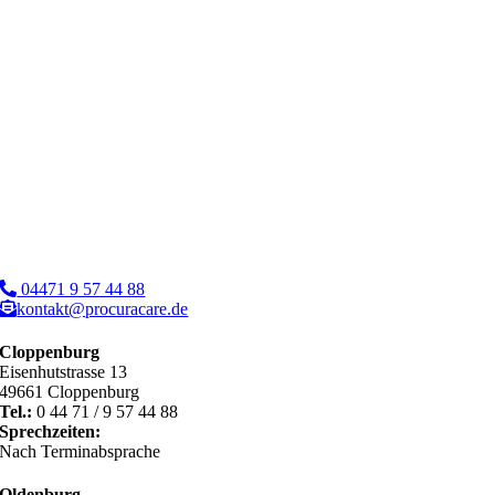
04471 9 57 44 88
kontakt@procuracare.de
Cloppenburg
Eisenhutstrasse 13
49661 Cloppenburg
Tel.:
0 44 71 / 9 57 44 88
Sprechzeiten:
Nach Terminabsprache
Oldenburg