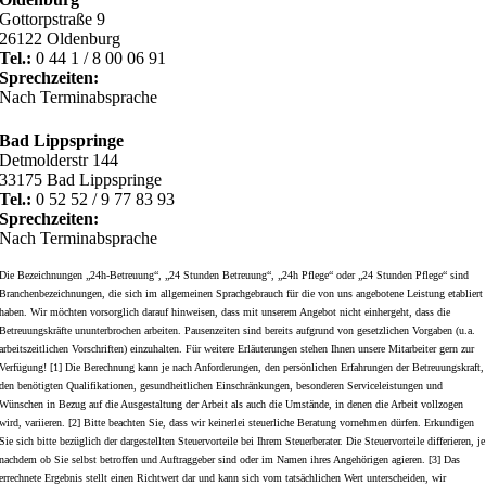
Gottorpstraße 9
26122 Oldenburg
Tel.:
0 44 1 / 8 00 06 91
Sprechzeiten:
Nach Terminabsprache
Bad Lippspringe
Detmolderstr 144
33175 Bad Lippspringe
Tel.:
0 52 52 / 9 77 83 93
Sprechzeiten:
Nach Terminabsprache
Die Bezeichnungen „24h-Betreuung“, „24 Stunden Betreuung“, „24h Pflege“ oder „24 Stunden Pflege“ sind
Branchenbezeichnungen, die sich im allgemeinen Sprachgebrauch für die von uns angebotene Leistung etabliert
haben. Wir möchten vorsorglich darauf hinweisen, dass mit unserem Angebot nicht einhergeht, dass die
Betreuungskräfte ununterbrochen arbeiten. Pausenzeiten sind bereits aufgrund von gesetzlichen Vorgaben (u.a.
arbeitszeitlichen Vorschriften) einzuhalten. Für weitere Erläuterungen stehen Ihnen unsere Mitarbeiter gern zur
Verfügung! [1] Die Berechnung kann je nach Anforderungen, den persönlichen Erfahrungen der Betreuungskraft,
den benötigten Qualifikationen, gesundheitlichen Einschränkungen, besonderen Serviceleistungen und
Wünschen in Bezug auf die Ausgestaltung der Arbeit als auch die Umstände, in denen die Arbeit vollzogen
wird, variieren. [2] Bitte beachten Sie, dass wir keinerlei steuerliche Beratung vornehmen dürfen. Erkundigen
Sie sich bitte bezüglich der dargestellten Steuervorteile bei Ihrem Steuerberater. Die Steuervorteile differieren, je
nachdem ob Sie selbst betroffen und Auftraggeber sind oder im Namen ihres Angehörigen agieren. [3] Das
errechnete Ergebnis stellt einen Richtwert dar und kann sich vom tatsächlichen Wert unterscheiden, wir