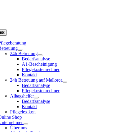
Pflegeberatung
Betreuung
24h Betreuung
Bedarfsanalyse
A1-Bescheinigung
Pflegekostenrechner
Kontakt
24h Betreuung auf Mallorca
Bedarfsanalyse
Pflegekostenrechner
Alltagshelfer
Bedarfsanalyse
Kontakt
Pflegelexikon
Online Shop
Unternehmen
Über uns