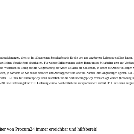
ezeichnungen, die sich im allgemeinen Sprachgebrauch für die von uns angebotene Leistung etabliert haben. 
szeitlichen Vorschriften) einzuhalten. Für weitere Erläuterungen stehen Ihnen unsere Mitarbeiter gern zur Verf
d Wünschen in Bezug auf die Ausgestaltung der Arbeit als auch die Umstände, in denen die Arbeit vollzogen wir
ferieren, je nachdem ob Sie selbst betroffen und Auftraggeber sind oder im Namen ihres Angehörigen agieren. [3]
leister . [5] 50% für Kurzzeitpflege kann zusätzlich für die Verhinderungspflege veranschlagt werden (Erhöhung 
 1-5 [9] BK=Betreuungskraft [10] Lieferung einmal wöchentlich bei entsprechender Laufzeit [11] Preis kann a
iter von Procura24 immer erreichbar und hilfsbereit!