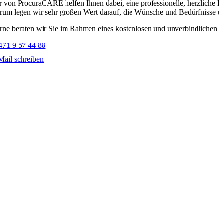
r von ProcuraCARE helfen Ihnen dabei, eine professionelle, herzliche
rum legen wir sehr großen Wert darauf, die Wünsche und Bedürfnisse u
rne beraten wir Sie im Rahmen eines kostenlosen und unverbindlichen B
471 9 57 44 88
Mail schreiben