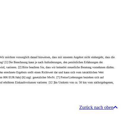
Wir möchten vorsorglich darauf hinweisen, dass mit unserem Angebot nicht einhergeht, dass die
ügung! [1] Die Berechnung kann je nach Anforderungen, den persönlichen Erfahrungen der
d, variieren. [2] Bitte beachten Sie, dass wir keinerlei steuerliche Beratung vornehmen dürfen.
 Das errechnete Ergebnis stellt einen Richtwert dar und kann sich vom tatsächlichen Wert
um 806 EUR/Jahr) [6] zzgl. gesetzlicher MwSt. [7] Preise/Lieferungen beziehen sich auf
ufgrund erhöhtem Einkaufsvolumen variieren [12 ]Im Umkreis von ca. 50 km vom nächstgelegenen,
Zurück nach oben