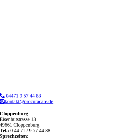
04471 9 57 44 88
kontakt@procuracare.de
Cloppenburg
Eisenhutstrasse 13
49661 Cloppenburg
Tel.:
0 44 71 / 9 57 44 88
Sprechzeiten: