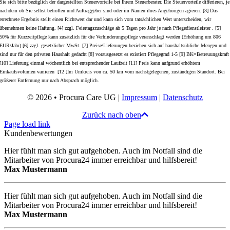
Sie sich bitte bezüglich der dargestellten Steuervorteile bei Ihrem Steuerberater. Die Steuervorteile differieren, je
nachdem ob Sie selbst betroffen und Auftraggeber sind oder im Namen ihres Angehörigen agieren. [3] Das
errechnete Ergebnis stellt einen Richtwert dar und kann sich vom tatsächlichen Wert unterscheiden, wir
übernehmen keine Haftung. [4] zzgl. Feiertagszuschläge ab 5 Tagen pro Jahr je nach Pflegedienstleister . [5]
50% für Kurzzeitpflege kann zusätzlich für die Verhinderungspflege veranschlagt werden (Erhöhung um 806
EUR/Jahr) [6] zzgl. gesetzlicher MwSt. [7] Preise/Lieferungen beziehen sich auf haushaltsübliche Mengen und
sind nur für den privaten Haushalt gedacht [8] vorausgesetzt es existiert Pflegegrad 1-5 [9] BK=Betreuungskraft
[10] Lieferung einmal wöchentlich bei entsprechender Laufzeit [11] Preis kann aufgrund erhöhtem
Einkaufsvolumen variieren [12 ]Im Umkreis von ca. 50 km vom nächstgelegenen, zuständigen Standort. Bei
größerer Entfernung nur nach Absprach möglich.
© 2026 • Procura Care UG |
Impressum
|
Datenschutz
Zurück nach oben
Page load link
Kundenbewertungen
Hier fühlt man sich gut aufgehoben. Auch im Notfall sind die
Mitarbeiter von Procura24 immer erreichbar und hilfsbereit!
Max Mustermann
Hier fühlt man sich gut aufgehoben. Auch im Notfall sind die
Mitarbeiter von Procura24 immer erreichbar und hilfsbereit!
Max Mustermann