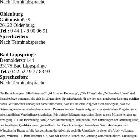
Nach Terminabsprache
Oldenburg
Gottorpstraße 9
26122 Oldenburg
Tel.:
0 44 1 / 8 00 06 91
Sprechzeiten:
Nach Terminabsprache
Bad Lippspringe
Detmolderstr 144
33175 Bad Lippspringe
Tel.:
0 52 52 / 9 77 83 93
Sprechzeiten:
Nach Terminabsprache
Die Bezeichnungen „24h-Betreuung“, „24 Stunden Betreuung“, „24h Pflege“ oder „24 Stunden Pflege“ sind
Branchenbezeichnungen, die sich im allgemeinen Sprachgebrauch für die von uns angebotene Leistung etabliert
haben. Wir möchten vorsorglich darauf hinweisen, dass mit unserem Angebot nicht einhergeht, dass die
Betreuungskräfte ununterbrochen arbeiten. Pausenzeiten sind bereits aufgrund von gesetzlichen Vorgaben (u.a.
arbeitszeitlichen Vorschriften) einzuhalten. Für weitere Erläuterungen stehen Ihnen unsere Mitarbeiter gern zur
Verfügung! [1] Die Berechnung kann je nach Anforderungen, den persönlichen Erfahrungen der Betreuungskraft,
den benötigten Qualifikationen, gesundheitlichen Einschränkungen, besonderen Serviceleistungen und
Wünschen in Bezug auf die Ausgestaltung der Arbeit als auch die Umstände, in denen die Arbeit vollzogen
wird, variieren. [2] Bitte beachten Sie, dass wir keinerlei steuerliche Beratung vornehmen dürfen. Erkundigen