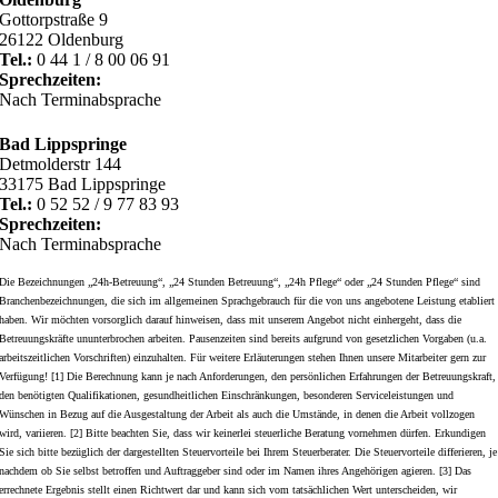
Gottorpstraße 9
26122 Oldenburg
Tel.:
0 44 1 / 8 00 06 91
Sprechzeiten:
Nach Terminabsprache
Bad Lippspringe
Detmolderstr 144
33175 Bad Lippspringe
Tel.:
0 52 52 / 9 77 83 93
Sprechzeiten:
Nach Terminabsprache
Die Bezeichnungen „24h-Betreuung“, „24 Stunden Betreuung“, „24h Pflege“ oder „24 Stunden Pflege“ sind
Branchenbezeichnungen, die sich im allgemeinen Sprachgebrauch für die von uns angebotene Leistung etabliert
haben. Wir möchten vorsorglich darauf hinweisen, dass mit unserem Angebot nicht einhergeht, dass die
Betreuungskräfte ununterbrochen arbeiten. Pausenzeiten sind bereits aufgrund von gesetzlichen Vorgaben (u.a.
arbeitszeitlichen Vorschriften) einzuhalten. Für weitere Erläuterungen stehen Ihnen unsere Mitarbeiter gern zur
Verfügung! [1] Die Berechnung kann je nach Anforderungen, den persönlichen Erfahrungen der Betreuungskraft,
den benötigten Qualifikationen, gesundheitlichen Einschränkungen, besonderen Serviceleistungen und
Wünschen in Bezug auf die Ausgestaltung der Arbeit als auch die Umstände, in denen die Arbeit vollzogen
wird, variieren. [2] Bitte beachten Sie, dass wir keinerlei steuerliche Beratung vornehmen dürfen. Erkundigen
Sie sich bitte bezüglich der dargestellten Steuervorteile bei Ihrem Steuerberater. Die Steuervorteile differieren, je
nachdem ob Sie selbst betroffen und Auftraggeber sind oder im Namen ihres Angehörigen agieren. [3] Das
errechnete Ergebnis stellt einen Richtwert dar und kann sich vom tatsächlichen Wert unterscheiden, wir