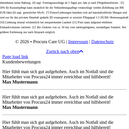
übernehmen keine Haftung. [4] zzgl. Feiertagszuschläge ab 5 Tagen pro Jahr je nach Pflegedienstleister . [5]
50% für Kurzzeitpflege kann zusätzlich für die Verhinderungspflege veranschlagt werden (Erhöhung um 806
EUR/Jahr) [6] zzgl. gesetzlicher MwSt. [7] Preise/Lieferungen beziehen sich auf haushaltsübliche Mengen und
sind nur für den privaten Haushalt gedacht [8] vorausgesetzt es existiert Pflegegrad 1-5 [9] BK=Betreuungskraft
[10] Lieferung einmal wöchentlich bei entsprechender Laufzeit [11] Preis kann aufgrund erhöhtem
Einkaufsvolumen variieren [12 ]Im Umkreis von ca. 50 km vom nächstgelegenen, zuständigen Standort. Bei
größerer Entfernung nur nach Absprach möglich.
© 2026 • Procura Care UG |
Impressum
|
Datenschutz
Zurück nach oben
Page load link
Kundenbewertungen
Hier fühlt man sich gut aufgehoben. Auch im Notfall sind die
Mitarbeiter von Procura24 immer erreichbar und hilfsbereit!
Max Mustermann
Hier fühlt man sich gut aufgehoben. Auch im Notfall sind die
Mitarbeiter von Procura24 immer erreichbar und hilfsbereit!
Max Mustermann
Hier fühlt man sich gut aufgehoben. Auch im Notfall sind die
Mitarbeiter von Procura24 immer erreichbar und hilfsbereit!