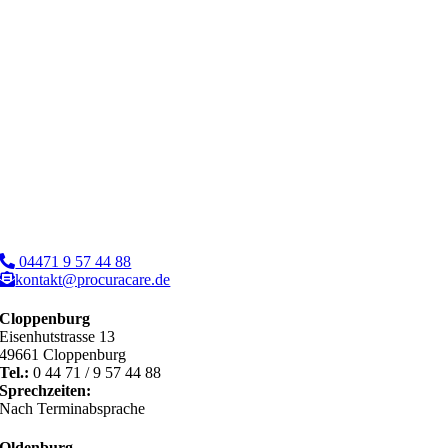
04471 9 57 44 88
kontakt@procuracare.de
Cloppenburg
Eisenhutstrasse 13
49661 Cloppenburg
Tel.:
0 44 71 / 9 57 44 88
Sprechzeiten:
Nach Terminabsprache
Oldenburg