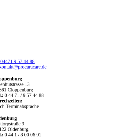
04471 9 57 44 88
kontakt@procuracare.de
oppenburg
senhutstrasse 13
661 Cloppenburg
.:
0 44 71 / 9 57 44 88
rechzeiten:
ch Terminabsprache
denburg
ttorpstraße 9
122 Oldenburg
.:
0 44 1 / 8 00 06 91