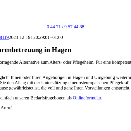
0 44 71 / 9 57 44 88
8119
2023-12-19T20:29:01+01:00
iorenbetreuung in Hagen
orragende Alternative zum Alters- oder Pflegeheim. Für eine kompeten
öglicht Ihnen oder Ihren Angehörigen in Hagen und Umgebung weiterhi
s Sie den Alltag mit der Unterstützung einer osteuropäischen Pflegekraf
se gewährleistet ist, die voll und ganz Ihren Vorstellungen entspricht.
 einfach unseren Bedarfsfragebogen als
Onlineformular.
n Anruf.