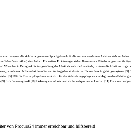
ezeichnungen, die sich im allgemeinen Sprachgebrauch für die von uns angebotene Leistung etabliert haben. 
szeitlichen Vorschriften) einzuhalten. Für weitere Erläuterungen stehen Ihnen unsere Mitarbeiter gern zur Verf
d Wünschen in Bezug auf die Ausgestaltung der Arbeit als auch die Umstände, in denen die Arbeit vollzogen wir
ferieren, je nachdem ob Sie selbst betroffen und Auftraggeber sind oder im Namen ihres Angehörigen agieren. [3]
leister . [5] 50% für Kurzzeitpflege kann zusätzlich für die Verhinderungspflege veranschlagt werden (Erhöhung 
 1-5 [9] BK=Betreuungskraft [10] Lieferung einmal wöchentlich bei entsprechender Laufzeit [11] Preis kann a
iter von Procura24 immer erreichbar und hilfsbereit!