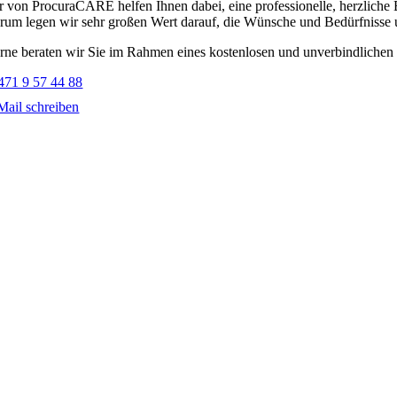
r von ProcuraCARE helfen Ihnen dabei, eine professionelle, herzliche
rum legen wir sehr großen Wert darauf, die Wünsche und Bedürfnisse u
rne beraten wir Sie im Rahmen eines kostenlosen und unverbindlichen B
471 9 57 44 88
Mail schreiben