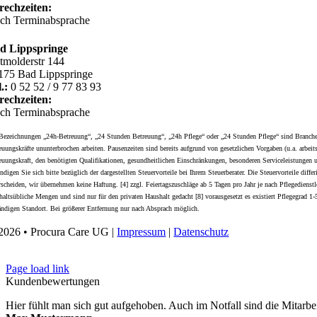
rechzeiten:
ch Terminabsprache
d Lippspringe
tmolderstr 144
175 Bad Lippspringe
.:
0 52 52 / 9 77 83 93
rechzeiten:
ch Terminabsprache
Bezeichnungen „24h-Betreuung“, „24 Stunden Betreuung“, „24h Pflege“ oder „24 Stunden Pflege“ sind Branchenb
euungskräfte ununterbrochen arbeiten. Pausenzeiten sind bereits aufgrund von gesetzlichen Vorgaben (u.a. arbeit
euungskraft, den benötigten Qualifikationen, gesundheitlichen Einschränkungen, besonderen Serviceleistungen un
ndigen Sie sich bitte bezüglich der dargestellten Steuervorteile bei Ihrem Steuerberater. Die Steuervorteile dif
rscheiden, wir übernehmen keine Haftung. [4] zzgl. Feiertagszuschläge ab 5 Tagen pro Jahr je nach Pflegedienst
haltsübliche Mengen und sind nur für den privaten Haushalt gedacht [8] vorausgesetzt es existiert Pflegegrad
ändigen Standort. Bei größerer Entfernung nur nach Absprach möglich.
2026 • Procura Care UG |
Impressum
|
Datenschutz
Page load link
Kundenbewertungen
Hier fühlt man sich gut aufgehoben. Auch im Notfall sind die Mitarbe