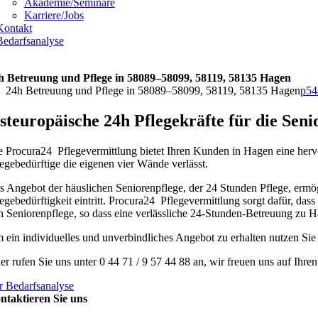
Akademie/Seminare
Karriere/Jobs
Kontakt
Bedarfsanalyse
h Betreuung und Pflege in 58089–58099, 58119, 58135 Hagen
24h Betreuung und Pflege in 58089–58099, 58119, 58135 Hagen
p54
steuropäische 24h Pflegekräfte für die Sen
e Procura24 Pflegevermittlung bietet Ihren Kunden in Hagen eine herv
legebedürftige die eigenen vier Wände verlässt.
s Angebot der häuslichen Seniorenpflege, der 24 Stunden Pflege, erm
legebedürftigkeit eintritt. Procura24 Pflegevermittlung sorgt dafür, das
h Seniorenpflege, so dass eine verlässliche 24-Stunden-Betreuung zu Hau
 ein individuelles und unverbindliches Angebot zu erhalten nutzen Sie
er rufen Sie uns unter 0 44 71 / 9 57 44 88 an, wir freuen uns auf Ihre
r Bedarfsanalyse
ntaktieren Sie uns