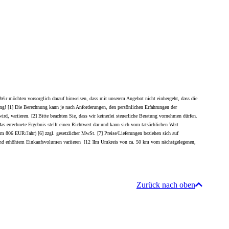
Wir möchten vorsorglich darauf hinweisen, dass mit unserem Angebot nicht einhergeht, dass die
ügung! [1] Die Berechnung kann je nach Anforderungen, den persönlichen Erfahrungen der
d, variieren. [2] Bitte beachten Sie, dass wir keinerlei steuerliche Beratung vornehmen dürfen.
 Das errechnete Ergebnis stellt einen Richtwert dar und kann sich vom tatsächlichen Wert
um 806 EUR/Jahr) [6] zzgl. gesetzlicher MwSt. [7] Preise/Lieferungen beziehen sich auf
ufgrund erhöhtem Einkaufsvolumen variieren [12 ]Im Umkreis von ca. 50 km vom nächstgelegenen,
Zurück nach oben