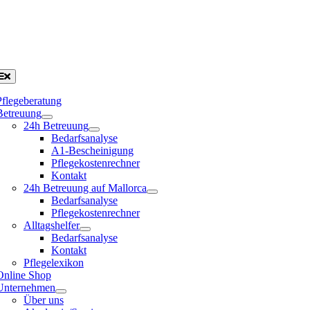
Pflegeberatung
Betreuung
24h Betreuung
Bedarfsanalyse
A1-Bescheinigung
Pflegekostenrechner
Kontakt
24h Betreuung auf Mallorca
Bedarfsanalyse
Pflegekostenrechner
Alltagshelfer
Bedarfsanalyse
Kontakt
Pflegelexikon
Online Shop
Unternehmen
Über uns