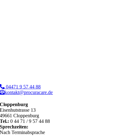
04471 9 57 44 88
kontakt@procuracare.de
Cloppenburg
Eisenhutstrasse 13
49661 Cloppenburg
Tel.:
0 44 71 / 9 57 44 88
Sprechzeiten:
Nach Terminabsprache