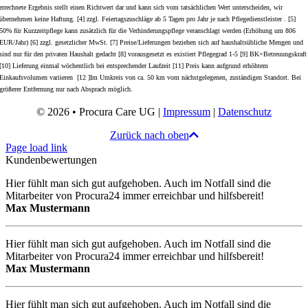
errechnete Ergebnis stellt einen Richtwert dar und kann sich vom tatsächlichen Wert unterscheiden, wir
übernehmen keine Haftung. [4] zzgl. Feiertagszuschläge ab 5 Tagen pro Jahr je nach Pflegedienstleister . [5]
50% für Kurzzeitpflege kann zusätzlich für die Verhinderungspflege veranschlagt werden (Erhöhung um 806
EUR/Jahr) [6] zzgl. gesetzlicher MwSt. [7] Preise/Lieferungen beziehen sich auf haushaltsübliche Mengen und
sind nur für den privaten Haushalt gedacht [8] vorausgesetzt es existiert Pflegegrad 1-5 [9] BK=Betreuungskraft
[10] Lieferung einmal wöchentlich bei entsprechender Laufzeit [11] Preis kann aufgrund erhöhtem
Einkaufsvolumen variieren [12 ]Im Umkreis von ca. 50 km vom nächstgelegenen, zuständigen Standort. Bei
größerer Entfernung nur nach Absprach möglich.
© 2026 • Procura Care UG |
Impressum
|
Datenschutz
Zurück nach oben
Page load link
Kundenbewertungen
Hier fühlt man sich gut aufgehoben. Auch im Notfall sind die
Mitarbeiter von Procura24 immer erreichbar und hilfsbereit!
Max Mustermann
Hier fühlt man sich gut aufgehoben. Auch im Notfall sind die
Mitarbeiter von Procura24 immer erreichbar und hilfsbereit!
Max Mustermann
Hier fühlt man sich gut aufgehoben. Auch im Notfall sind die