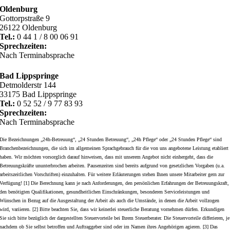
Oldenburg
Gottorpstraße 9
26122 Oldenburg
Tel.:
0 44 1 / 8 00 06 91
Sprechzeiten:
Nach Terminabsprache
Bad Lippspringe
Detmolderstr 144
33175 Bad Lippspringe
Tel.:
0 52 52 / 9 77 83 93
Sprechzeiten:
Nach Terminabsprache
Die Bezeichnungen „24h-Betreuung“, „24 Stunden Betreuung“, „24h Pflege“ oder „24 Stunden Pflege“ sind
Branchenbezeichnungen, die sich im allgemeinen Sprachgebrauch für die von uns angebotene Leistung etabliert
haben. Wir möchten vorsorglich darauf hinweisen, dass mit unserem Angebot nicht einhergeht, dass die
Betreuungskräfte ununterbrochen arbeiten. Pausenzeiten sind bereits aufgrund von gesetzlichen Vorgaben (u.a.
arbeitszeitlichen Vorschriften) einzuhalten. Für weitere Erläuterungen stehen Ihnen unsere Mitarbeiter gern zur
Verfügung! [1] Die Berechnung kann je nach Anforderungen, den persönlichen Erfahrungen der Betreuungskraft,
den benötigten Qualifikationen, gesundheitlichen Einschränkungen, besonderen Serviceleistungen und
Wünschen in Bezug auf die Ausgestaltung der Arbeit als auch die Umstände, in denen die Arbeit vollzogen
wird, variieren. [2] Bitte beachten Sie, dass wir keinerlei steuerliche Beratung vornehmen dürfen. Erkundigen
Sie sich bitte bezüglich der dargestellten Steuervorteile bei Ihrem Steuerberater. Die Steuervorteile differieren, je
nachdem ob Sie selbst betroffen und Auftraggeber sind oder im Namen ihres Angehörigen agieren. [3] Das