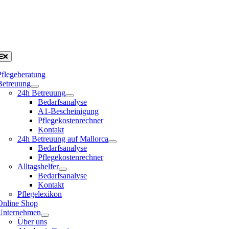
Pflegeberatung
Betreuung
24h Betreuung
Bedarfsanalyse
A1-Bescheinigung
Pflegekostenrechner
Kontakt
24h Betreuung auf Mallorca
Bedarfsanalyse
Pflegekostenrechner
Alltagshelfer
Bedarfsanalyse
Kontakt
Pflegelexikon
Online Shop
Unternehmen
Über uns