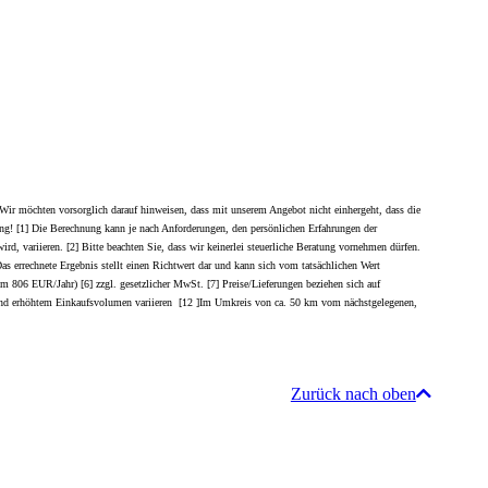
Wir möchten vorsorglich darauf hinweisen, dass mit unserem Angebot nicht einhergeht, dass die
ügung! [1] Die Berechnung kann je nach Anforderungen, den persönlichen Erfahrungen der
d, variieren. [2] Bitte beachten Sie, dass wir keinerlei steuerliche Beratung vornehmen dürfen.
 Das errechnete Ergebnis stellt einen Richtwert dar und kann sich vom tatsächlichen Wert
um 806 EUR/Jahr) [6] zzgl. gesetzlicher MwSt. [7] Preise/Lieferungen beziehen sich auf
ufgrund erhöhtem Einkaufsvolumen variieren [12 ]Im Umkreis von ca. 50 km vom nächstgelegenen,
Zurück nach oben