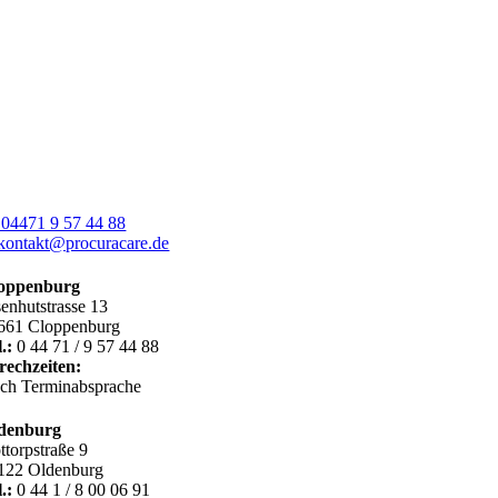
04471 9 57 44 88
kontakt@procuracare.de
oppenburg
senhutstrasse 13
661 Cloppenburg
.:
0 44 71 / 9 57 44 88
rechzeiten:
ch Terminabsprache
denburg
ttorpstraße 9
122 Oldenburg
.:
0 44 1 / 8 00 06 91