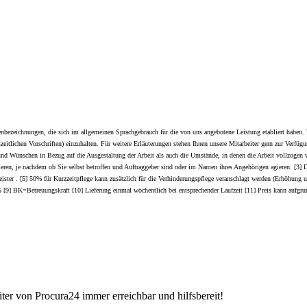
ezeichnungen, die sich im allgemeinen Sprachgebrauch für die von uns angebotene Leistung etabliert haben. 
szeitlichen Vorschriften) einzuhalten. Für weitere Erläuterungen stehen Ihnen unsere Mitarbeiter gern zur Verf
d Wünschen in Bezug auf die Ausgestaltung der Arbeit als auch die Umstände, in denen die Arbeit vollzogen wir
ferieren, je nachdem ob Sie selbst betroffen und Auftraggeber sind oder im Namen ihres Angehörigen agieren. [3]
leister . [5] 50% für Kurzzeitpflege kann zusätzlich für die Verhinderungspflege veranschlagt werden (Erhöhung 
 1-5 [9] BK=Betreuungskraft [10] Lieferung einmal wöchentlich bei entsprechender Laufzeit [11] Preis kann a
iter von Procura24 immer erreichbar und hilfsbereit!