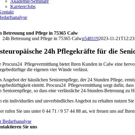
Akademie/Seminare
Karriere/Jobs
Kontakt
Bedarfsanalyse
h Betreuung und Pflege in 75365 Calw
24h Betreuung und Pflege in 75365 Calw
p548119
2023-11-21T12:23
steuropäische 24h Pflegekräfte für die Sen
e Procura24 Pflegevermittlung bietet Ihren Kunden in Calw eine hervo
legebedürftige die eigenen vier Wände verlässt.
s Angebot der häuslichen Seniorenpflege, der 24 Stunden Pflege, erm
legebedürftigkeit eintritt. Procura24 Pflegevermittlung sorgt dafür, das
h Seniorenpflege, so dass eine verlässliche 24-Stunden-Betreuung zu Hau
 ein individuelles und unverbindliches Angebot zu erhalten nutzen Sie
er rufen Sie uns unter 0 44 71 / 9 57 44 88 an, wir freuen uns auf Ihre
r Bedarfsanalyse
ntaktieren Sie uns