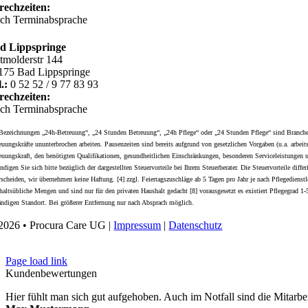
rechzeiten:
ch Terminabsprache
d Lippspringe
tmolderstr 144
175 Bad Lippspringe
.:
0 52 52 / 9 77 83 93
rechzeiten:
ch Terminabsprache
Bezeichnungen „24h-Betreuung“, „24 Stunden Betreuung“, „24h Pflege“ oder „24 Stunden Pflege“ sind Branchenb
euungskräfte ununterbrochen arbeiten. Pausenzeiten sind bereits aufgrund von gesetzlichen Vorgaben (u.a. arbeit
euungskraft, den benötigten Qualifikationen, gesundheitlichen Einschränkungen, besonderen Serviceleistungen un
ndigen Sie sich bitte bezüglich der dargestellten Steuervorteile bei Ihrem Steuerberater. Die Steuervorteile dif
rscheiden, wir übernehmen keine Haftung. [4] zzgl. Feiertagszuschläge ab 5 Tagen pro Jahr je nach Pflegedienst
haltsübliche Mengen und sind nur für den privaten Haushalt gedacht [8] vorausgesetzt es existiert Pflegegrad
ändigen Standort. Bei größerer Entfernung nur nach Absprach möglich.
2026 • Procura Care UG |
Impressum
|
Datenschutz
Page load link
Kundenbewertungen
Hier fühlt man sich gut aufgehoben. Auch im Notfall sind die Mitarbe