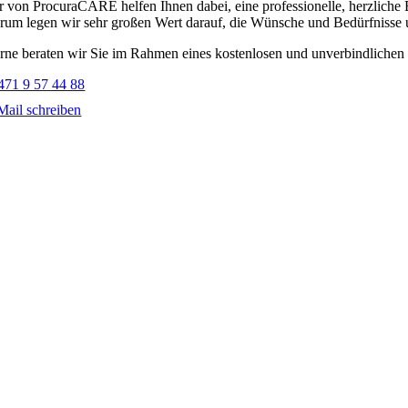
r von ProcuraCARE helfen Ihnen dabei, eine professionelle, herzliche
rum legen wir sehr großen Wert darauf, die Wünsche und Bedürfnisse u
rne beraten wir Sie im Rahmen eines kostenlosen und unverbindlichen B
471 9 57 44 88
Mail schreiben