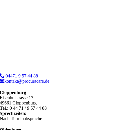
04471 9 57 44 88
kontakt@procuracare.de
Cloppenburg
Eisenhutstrasse 13
49661 Cloppenburg
Tel.:
0 44 71 / 9 57 44 88
Sprechzeiten:
Nach Terminabsprache
Oldenburg