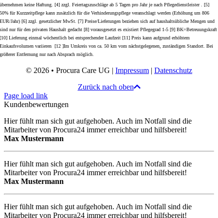
übernehmen keine Haftung. [4] zzgl. Feiertagszuschläge ab 5 Tagen pro Jahr je nach Pflegedienstleister . [5]
50% für Kurzzeitpflege kann zusätzlich für die Verhinderungspflege veranschlagt werden (Erhöhung um 806
EUR/Jahr) [6] zzgl. gesetzlicher MwSt. [7] Preise/Lieferungen beziehen sich auf haushaltsübliche Mengen und
sind nur für den privaten Haushalt gedacht [8] vorausgesetzt es existiert Pflegegrad 1-5 [9] BK=Betreuungskraft
[10] Lieferung einmal wöchentlich bei entsprechender Laufzeit [11] Preis kann aufgrund erhöhtem
Einkaufsvolumen variieren [12 ]Im Umkreis von ca. 50 km vom nächstgelegenen, zuständigen Standort. Bei
größerer Entfernung nur nach Absprach möglich.
© 2026 • Procura Care UG |
Impressum
|
Datenschutz
Zurück nach oben
Page load link
Kundenbewertungen
Hier fühlt man sich gut aufgehoben. Auch im Notfall sind die
Mitarbeiter von Procura24 immer erreichbar und hilfsbereit!
Max Mustermann
Hier fühlt man sich gut aufgehoben. Auch im Notfall sind die
Mitarbeiter von Procura24 immer erreichbar und hilfsbereit!
Max Mustermann
Hier fühlt man sich gut aufgehoben. Auch im Notfall sind die
Mitarbeiter von Procura24 immer erreichbar und hilfsbereit!