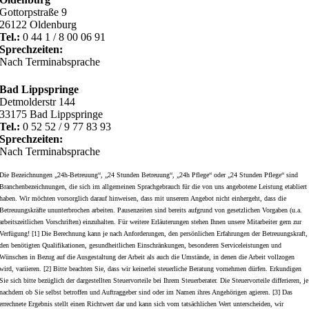
Gottorpstraße 9
26122 Oldenburg
Tel.:
0 44 1 / 8 00 06 91
Sprechzeiten:
Nach Terminabsprache
Bad Lippspringe
Detmolderstr 144
33175 Bad Lippspringe
Tel.:
0 52 52 / 9 77 83 93
Sprechzeiten:
Nach Terminabsprache
Die Bezeichnungen „24h-Betreuung“, „24 Stunden Betreuung“, „24h Pflege“ oder „24 Stunden Pflege“ sind
Branchenbezeichnungen, die sich im allgemeinen Sprachgebrauch für die von uns angebotene Leistung etabliert
haben. Wir möchten vorsorglich darauf hinweisen, dass mit unserem Angebot nicht einhergeht, dass die
Betreuungskräfte ununterbrochen arbeiten. Pausenzeiten sind bereits aufgrund von gesetzlichen Vorgaben (u.a.
arbeitszeitlichen Vorschriften) einzuhalten. Für weitere Erläuterungen stehen Ihnen unsere Mitarbeiter gern zur
Verfügung! [1] Die Berechnung kann je nach Anforderungen, den persönlichen Erfahrungen der Betreuungskraft,
den benötigten Qualifikationen, gesundheitlichen Einschränkungen, besonderen Serviceleistungen und
Wünschen in Bezug auf die Ausgestaltung der Arbeit als auch die Umstände, in denen die Arbeit vollzogen
wird, variieren. [2] Bitte beachten Sie, dass wir keinerlei steuerliche Beratung vornehmen dürfen. Erkundigen
Sie sich bitte bezüglich der dargestellten Steuervorteile bei Ihrem Steuerberater. Die Steuervorteile differieren, je
nachdem ob Sie selbst betroffen und Auftraggeber sind oder im Namen ihres Angehörigen agieren. [3] Das
errechnete Ergebnis stellt einen Richtwert dar und kann sich vom tatsächlichen Wert unterscheiden, wir