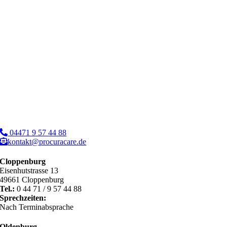
04471 9 57 44 88
kontakt@procuracare.de
Cloppenburg
Eisenhutstrasse 13
49661 Cloppenburg
Tel.:
0 44 71 / 9 57 44 88
Sprechzeiten:
Nach Terminabsprache
Oldenburg