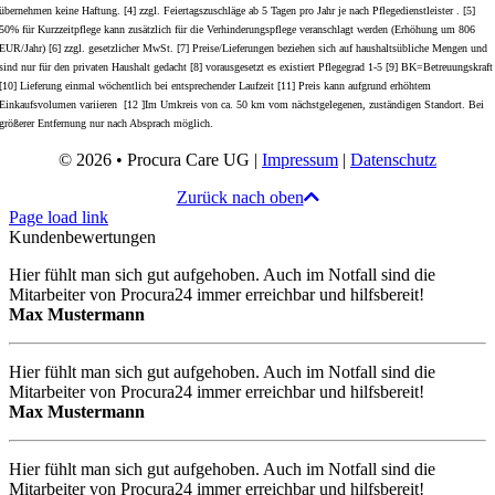
übernehmen keine Haftung. [4] zzgl. Feiertagszuschläge ab 5 Tagen pro Jahr je nach Pflegedienstleister . [5]
50% für Kurzzeitpflege kann zusätzlich für die Verhinderungspflege veranschlagt werden (Erhöhung um 806
EUR/Jahr) [6] zzgl. gesetzlicher MwSt. [7] Preise/Lieferungen beziehen sich auf haushaltsübliche Mengen und
sind nur für den privaten Haushalt gedacht [8] vorausgesetzt es existiert Pflegegrad 1-5 [9] BK=Betreuungskraft
[10] Lieferung einmal wöchentlich bei entsprechender Laufzeit [11] Preis kann aufgrund erhöhtem
Einkaufsvolumen variieren [12 ]Im Umkreis von ca. 50 km vom nächstgelegenen, zuständigen Standort. Bei
größerer Entfernung nur nach Absprach möglich.
© 2026 • Procura Care UG |
Impressum
|
Datenschutz
Zurück nach oben
Page load link
Kundenbewertungen
Hier fühlt man sich gut aufgehoben. Auch im Notfall sind die
Mitarbeiter von Procura24 immer erreichbar und hilfsbereit!
Max Mustermann
Hier fühlt man sich gut aufgehoben. Auch im Notfall sind die
Mitarbeiter von Procura24 immer erreichbar und hilfsbereit!
Max Mustermann
Hier fühlt man sich gut aufgehoben. Auch im Notfall sind die
Mitarbeiter von Procura24 immer erreichbar und hilfsbereit!