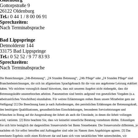
Gottorpstraße 9
26122 Oldenburg
Tel.:
0 44 1 / 8 00 06 91
Sprechzeiten:
Nach Terminabsprache
Bad Lippspringe
Detmolderstr 144
33175 Bad Lippspringe
Tel.:
0 52 52 / 9 77 83 93
Sprechzeiten:
Nach Terminabsprache
Die Bezeichnungen „24h-Betreuung“, „24 Stunden Betreuung“, „24h Pflege“ oder „24 Stunden Pflege“ sind
Branchenbezeichnungen, die sich im allgemeinen Sprachgebrauch für die von uns angebotene Leistung etabliert
haben. Wir möchten vorsorglich darauf hinweisen, dass mit unserem Angebot nicht einhergeht, dass die
Betreuungskräfte ununterbrochen arbeiten. Pausenzeiten sind bereits aufgrund von gesetzlichen Vorgaben (u.a.
arbeitszeitlichen Vorschriften) einzuhalten. Für weitere Erläuterungen stehen Ihnen unsere Mitarbeiter gern zur
Verfügung! [1] Die Berechnung kann je nach Anforderungen, den persönlichen Erfahrungen der Betreuungskraft,
den benötigten Qualifikationen, gesundheitlichen Einschränkungen, besonderen Serviceleistungen und
Wünschen in Bezug auf die Ausgestaltung der Arbeit als auch die Umstände, in denen die Arbeit vollzogen
wird, variieren. [2] Bitte beachten Sie, dass wir keinerlei steuerliche Beratung vornehmen dürfen. Erkundigen
Sie sich bitte bezüglich der dargestellten Steuervorteile bei Ihrem Steuerberater. Die Steuervorteile differieren, je
nachdem ob Sie selbst betroffen und Auftraggeber sind oder im Namen ihres Angehörigen agieren. [3] Das
errechnete Ergebnis stellt einen Richtwert dar und kann sich vom tatsächlichen Wert unterscheiden, wir