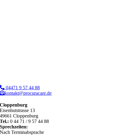
04471 9 57 44 88
kontakt@procuracare.de
Cloppenburg
Eisenhutstrasse 13
49661 Cloppenburg
Tel.:
0 44 71 / 9 57 44 88
Sprechzeiten:
Nach Terminabsprache