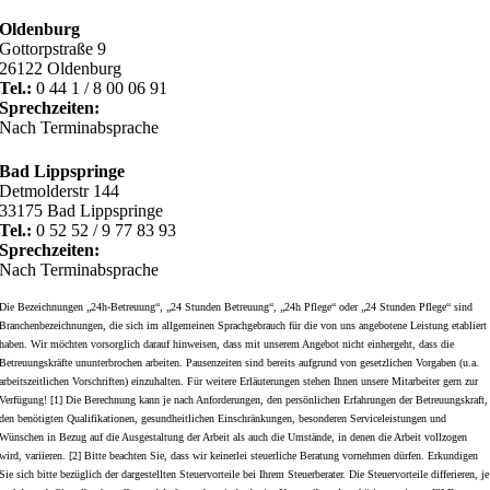
Oldenburg
Gottorpstraße 9
26122 Oldenburg
Tel.:
0 44 1 / 8 00 06 91
Sprechzeiten:
Nach Terminabsprache
Bad Lippspringe
Detmolderstr 144
33175 Bad Lippspringe
Tel.:
0 52 52 / 9 77 83 93
Sprechzeiten:
Nach Terminabsprache
Die Bezeichnungen „24h-Betreuung“, „24 Stunden Betreuung“, „24h Pflege“ oder „24 Stunden Pflege“ sind
Branchenbezeichnungen, die sich im allgemeinen Sprachgebrauch für die von uns angebotene Leistung etabliert
haben. Wir möchten vorsorglich darauf hinweisen, dass mit unserem Angebot nicht einhergeht, dass die
Betreuungskräfte ununterbrochen arbeiten. Pausenzeiten sind bereits aufgrund von gesetzlichen Vorgaben (u.a.
arbeitszeitlichen Vorschriften) einzuhalten. Für weitere Erläuterungen stehen Ihnen unsere Mitarbeiter gern zur
Verfügung! [1] Die Berechnung kann je nach Anforderungen, den persönlichen Erfahrungen der Betreuungskraft,
den benötigten Qualifikationen, gesundheitlichen Einschränkungen, besonderen Serviceleistungen und
Wünschen in Bezug auf die Ausgestaltung der Arbeit als auch die Umstände, in denen die Arbeit vollzogen
wird, variieren. [2] Bitte beachten Sie, dass wir keinerlei steuerliche Beratung vornehmen dürfen. Erkundigen
Sie sich bitte bezüglich der dargestellten Steuervorteile bei Ihrem Steuerberater. Die Steuervorteile differieren, je