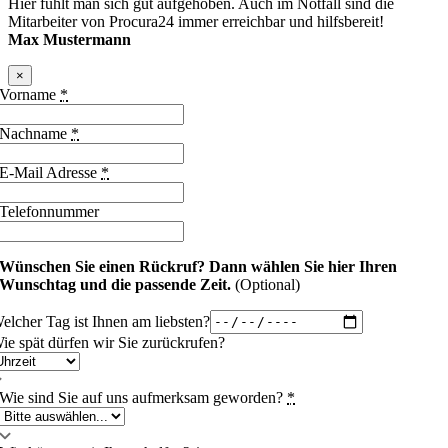
Hier fühlt man sich gut aufgehoben. Auch im Notfall sind die
Mitarbeiter von Procura24 immer erreichbar und hilfsbereit!
Max Mustermann
×
Vorname
*
Nachname
*
E-Mail Adresse
*
Telefonnummer
Wünschen Sie einen Rückruf?
Dann wählen Sie hier Ihren
Wunschtag und die passende Zeit.
(Optional)
elcher Tag ist Ihnen am liebsten?
ie spät dürfen wir Sie zurückrufen?
Wie sind Sie auf uns aufmerksam geworden?
*