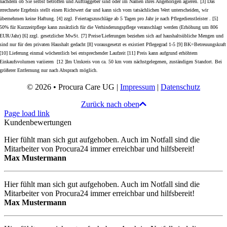
nachdem ob Sie selbst betroffen und Auftraggeber sind oder im Namen ihres Angehörigen agieren. [3] Das
errechnete Ergebnis stellt einen Richtwert dar und kann sich vom tatsächlichen Wert unterscheiden, wir
übernehmen keine Haftung. [4] zzgl. Feiertagszuschläge ab 5 Tagen pro Jahr je nach Pflegedienstleister . [5]
50% für Kurzzeitpflege kann zusätzlich für die Verhinderungspflege veranschlagt werden (Erhöhung um 806
EUR/Jahr) [6] zzgl. gesetzlicher MwSt. [7] Preise/Lieferungen beziehen sich auf haushaltsübliche Mengen und
sind nur für den privaten Haushalt gedacht [8] vorausgesetzt es existiert Pflegegrad 1-5 [9] BK=Betreuungskraft
[10] Lieferung einmal wöchentlich bei entsprechender Laufzeit [11] Preis kann aufgrund erhöhtem
Einkaufsvolumen variieren [12 ]Im Umkreis von ca. 50 km vom nächstgelegenen, zuständigen Standort. Bei
größerer Entfernung nur nach Absprach möglich.
© 2026 • Procura Care UG |
Impressum
|
Datenschutz
Zurück nach oben
Page load link
Kundenbewertungen
Hier fühlt man sich gut aufgehoben. Auch im Notfall sind die
Mitarbeiter von Procura24 immer erreichbar und hilfsbereit!
Max Mustermann
Hier fühlt man sich gut aufgehoben. Auch im Notfall sind die
Mitarbeiter von Procura24 immer erreichbar und hilfsbereit!
Max Mustermann