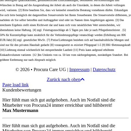
den benötigten Qualifikationen, gesundheitlichen Einschränkungen, besonderen Serviceleistungen und
Wünschen in Bezug auf die Ausgestaltung der Arbeit als auch die Umstände, in denen die Arbeit vollzogen
wird, variieren. [2] Bitte beachten Sie, dass wir keinerlei steuerliche Beratung vornehmen dürfen. Erkundigen
Sie sich bitte bezüglich der dargestellten Steuervorteile bei Ihrem Steuerberater. Die Steuervorteile differieren, je
nachdem ob Sie selbst betroffen und Auftraggeber sind oder im Namen ihres Angehörigen agieren. [3] Das
errechnete Ergebnis stellt einen Richtwert dar und kann sich vom tatsächlichen Wert unterscheiden, wir
übernehmen keine Haftung. [4] zzgl. Feiertagszuschläge ab 5 Tagen pro Jahr je nach Pflegedienstleister . [5]
50% für Kurzzeitpflege kann zusätzlich für die Verhinderungspflege veranschlagt werden (Erhöhung um 806
EUR/Jahr) [6] zzgl. gesetzlicher MwSt. [7] Preise/Lieferungen beziehen sich auf haushaltsübliche Mengen und
sind nur für den privaten Haushalt gedacht [8] vorausgesetzt es existiert Pflegegrad 1-5 [9] BK=Betreuungskraft
[10] Lieferung einmal wöchentlich bei entsprechender Laufzeit [11] Preis kann aufgrund erhöhtem
Einkaufsvolumen variieren [12 ]Im Umkreis von ca. 50 km vom nächstgelegenen, zuständigen Standort. Bei
größerer Entfernung nur nach Absprach möglich.
© 2026 • Procura Care UG |
Impressum
|
Datenschutz
Zurück nach oben
Page load link
Kundenbewertungen
Hier fühlt man sich gut aufgehoben. Auch im Notfall sind die
Mitarbeiter von Procura24 immer erreichbar und hilfsbereit!
Max Mustermann
Hier fühlt man sich gut aufgehoben. Auch im Notfall sind die
Mitarbeiter von Procura24 immer erreichbar und hilfsbereit!