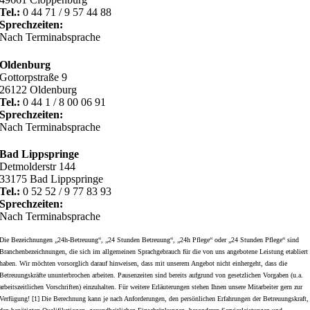
Tel.:
0 44 71 / 9 57 44 88
Sprechzeiten:
Nach Terminabsprache
Oldenburg
Gottorpstraße 9
26122 Oldenburg
Tel.:
0 44 1 / 8 00 06 91
Sprechzeiten:
Nach Terminabsprache
Bad Lippspringe
Detmolderstr 144
33175 Bad Lippspringe
Tel.:
0 52 52 / 9 77 83 93
Sprechzeiten:
Nach Terminabsprache
Die Bezeichnungen „24h-Betreuung“, „24 Stunden Betreuung“, „24h Pflege“ oder „24 Stunden Pflege“ sind
Branchenbezeichnungen, die sich im allgemeinen Sprachgebrauch für die von uns angebotene Leistung etabliert
haben. Wir möchten vorsorglich darauf hinweisen, dass mit unserem Angebot nicht einhergeht, dass die
Betreuungskräfte ununterbrochen arbeiten. Pausenzeiten sind bereits aufgrund von gesetzlichen Vorgaben (u.a.
arbeitszeitlichen Vorschriften) einzuhalten. Für weitere Erläuterungen stehen Ihnen unsere Mitarbeiter gern zur
Verfügung! [1] Die Berechnung kann je nach Anforderungen, den persönlichen Erfahrungen der Betreuungskraft,