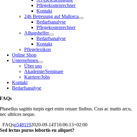
Pflegekostenrechner
Kontakt
24h Betreuung auf Mallorca
Bedarfsanalyse
Pflegekostenrechner
Alltagshelfer
Bedarfsanalyse
Kontakt
Pflegelexikon
Online Shop
Unternehmen
Über uns
Akademie/Seminare
Karriere/Jobs
Kontakt
Bedarfsanalyse
FAQs
Phasellus sagittis turpis eget enim ornare finibus. Cras ac mattis arcu,
nec ultrices neque.
FAQs
p548119
2020-09-14T16:06:13+02:00
Sed lectus purus lobortis eu aliquet?