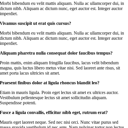
Morbi bibendum eu velit mattis aliquam. Nulla ac ullamcorper dui, in
dictum nibh. Aliquam ac dictum nunc, eget auctor est. Integer auctor
imperdiet.
Vivamus suscipit ut erat quis cursus?
Morbi bibendum eu velit mattis aliquam. Nulla ac ullamcorper dui, in
dictum nibh. Aliquam ac dictum nunc, eget auctor est. Integer auctor
imperdiet.
Aliquam pharetra nulla consequat dolor faucibus tempus?
Proin mattis, enim aliquam fringilla faucibus, lacus velit bibendum
magna, quis luctus libero metus vitae nisi. Sed laoreet ante risus, sit
amet porta lacus ultricies sit amet.
Praesent finibus dolor at ligula rhoncus blandit leo?
Etiam in mauris ligula. Proin eget lectus sit amet ex ultrices auctor.
Vestibulum pellentesque lectus sit amet sollicitudin aliquam.
Suspendisse potenti.
Fusce a ligula convallis, efficitur nibh eget, rutrum erat?
Mauris eget laoreet neque. Sed nec nisi orci. Nunc vitae purus sed
massa gravida vestibulum id nec ante. Nam pulvinar tortor non lectus