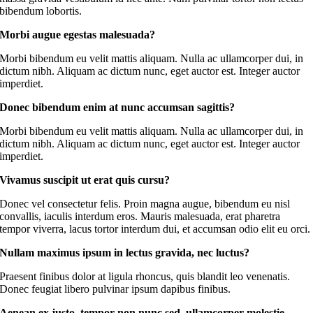
bibendum lobortis.
Morbi augue egestas malesuada?
Morbi bibendum eu velit mattis aliquam. Nulla ac ullamcorper dui, in
dictum nibh. Aliquam ac dictum nunc, eget auctor est. Integer auctor
imperdiet.
Donec bibendum enim at nunc accumsan sagittis?
Morbi bibendum eu velit mattis aliquam. Nulla ac ullamcorper dui, in
dictum nibh. Aliquam ac dictum nunc, eget auctor est. Integer auctor
imperdiet.
Vivamus suscipit ut erat quis cursu?
Donec vel consectetur felis. Proin magna augue, bibendum eu nisl
convallis, iaculis interdum eros. Mauris malesuada, erat pharetra
tempor viverra, lacus tortor interdum dui, et accumsan odio elit eu orci.
Nullam maximus ipsum in lectus gravida, nec luctus?
Praesent finibus dolor at ligula rhoncus, quis blandit leo venenatis.
Donec feugiat libero pulvinar ipsum dapibus finibus.
Aenean ex justo, tempor non nunc sed, ullamcorper molestie