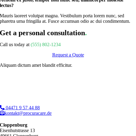
lectus?
Mauris laoreet volutpat magna. Vestibulum porta lorem nunc, sed
pharetra urna fringilla at. Fusce accumsan odio ac dui condimentum.
Get a personal consultation
.
Call us today at
(555) 802-1234
Request a Quote
Aliquam dictum amet blandit efficitur.
04471 9 57 44 88
kontakt@procuracare.de
Cloppenburg
Eisenhutstrasse 13
49661 Cloppenburg