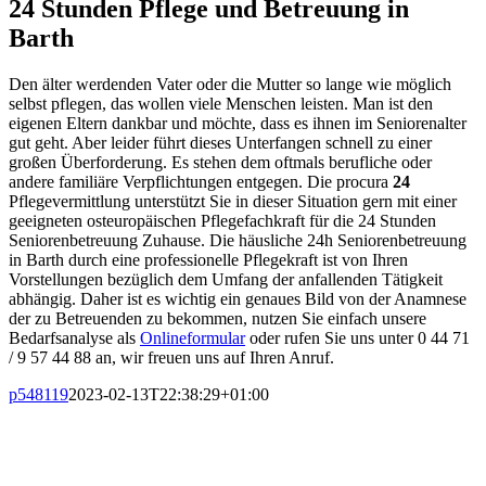
24 Stunden Pflege und Betreuung in
Barth
Den älter werdenden Vater oder die Mutter so lange wie möglich
selbst pflegen, das wollen viele Menschen leisten. Man ist den
eigenen Eltern dankbar und möchte, dass es ihnen im Seniorenalter
gut geht. Aber leider führt dieses Unterfangen schnell zu einer
großen Überforderung. Es stehen dem oftmals berufliche oder
andere familiäre Verpflichtungen entgegen. Die procura
24
Pflegevermittlung unterstützt Sie in dieser Situation gern mit einer
geeigneten osteuropäischen Pflegefachkraft für die 24 Stunden
Seniorenbetreuung Zuhause. Die häusliche 24h Seniorenbetreuung
in Barth durch eine professionelle Pflegekraft ist von Ihren
Vorstellungen bezüglich dem Umfang der anfallenden Tätigkeit
abhängig. Daher ist es wichtig ein genaues Bild von der Anamnese
der zu Betreuenden zu bekommen, nutzen Sie einfach unsere
Bedarfsanalyse als
Onlineformular
oder rufen Sie uns unter 0 44 71
/ 9 57 44 88 an, wir freuen uns auf Ihren Anruf.
p548119
2023-02-13T22:38:29+01:00