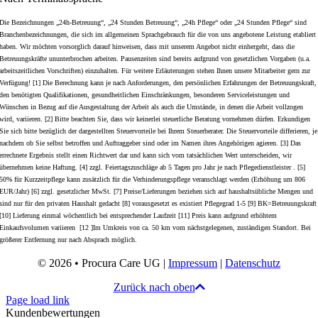
Die Bezeichnungen „24h-Betreuung“, „24 Stunden Betreuung“, „24h Pflege“ oder „24 Stunden Pflege“ sind
Branchenbezeichnungen, die sich im allgemeinen Sprachgebrauch für die von uns angebotene Leistung etabliert
haben. Wir möchten vorsorglich darauf hinweisen, dass mit unserem Angebot nicht einhergeht, dass die
Betreuungskräfte ununterbrochen arbeiten. Pausenzeiten sind bereits aufgrund von gesetzlichen Vorgaben (u.a.
arbeitszeitlichen Vorschriften) einzuhalten. Für weitere Erläuterungen stehen Ihnen unsere Mitarbeiter gern zur
Verfügung! [1] Die Berechnung kann je nach Anforderungen, den persönlichen Erfahrungen der Betreuungskraft,
den benötigten Qualifikationen, gesundheitlichen Einschränkungen, besonderen Serviceleistungen und
Wünschen in Bezug auf die Ausgestaltung der Arbeit als auch die Umstände, in denen die Arbeit vollzogen
wird, variieren. [2] Bitte beachten Sie, dass wir keinerlei steuerliche Beratung vornehmen dürfen. Erkundigen
Sie sich bitte bezüglich der dargestellten Steuervorteile bei Ihrem Steuerberater. Die Steuervorteile differieren, je
nachdem ob Sie selbst betroffen und Auftraggeber sind oder im Namen ihres Angehörigen agieren. [3] Das
errechnete Ergebnis stellt einen Richtwert dar und kann sich vom tatsächlichen Wert unterscheiden, wir
übernehmen keine Haftung. [4] zzgl. Feiertagszuschläge ab 5 Tagen pro Jahr je nach Pflegedienstleister . [5]
50% für Kurzzeitpflege kann zusätzlich für die Verhinderungspflege veranschlagt werden (Erhöhung um 806
EUR/Jahr) [6] zzgl. gesetzlicher MwSt. [7] Preise/Lieferungen beziehen sich auf haushaltsübliche Mengen und
sind nur für den privaten Haushalt gedacht [8] vorausgesetzt es existiert Pflegegrad 1-5 [9] BK=Betreuungskraft
[10] Lieferung einmal wöchentlich bei entsprechender Laufzeit [11] Preis kann aufgrund erhöhtem
Einkaufsvolumen variieren [12 ]Im Umkreis von ca. 50 km vom nächstgelegenen, zuständigen Standort. Bei
größerer Entfernung nur nach Absprach möglich.
© 2026 • Procura Care UG |
Impressum
|
Datenschutz
Zurück nach oben
Page load link
Kundenbewertungen