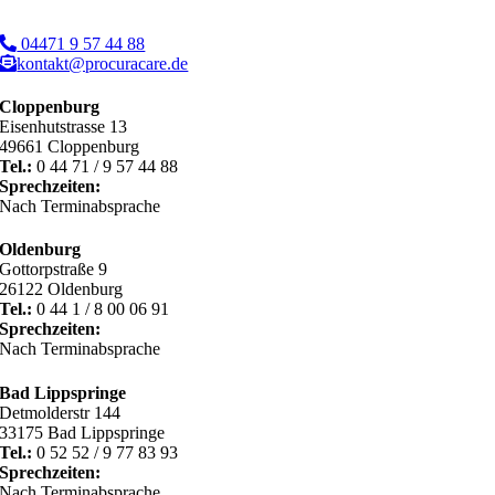
04471 9 57 44 88
kontakt@procuracare.de
Cloppenburg
Eisenhutstrasse 13
49661 Cloppenburg
Tel.:
0 44 71 / 9 57 44 88
Sprechzeiten:
Nach Terminabsprache
Oldenburg
Gottorpstraße 9
26122 Oldenburg
Tel.:
0 44 1 / 8 00 06 91
Sprechzeiten:
Nach Terminabsprache
Bad Lippspringe
Detmolderstr 144
33175 Bad Lippspringe
Tel.:
0 52 52 / 9 77 83 93
Sprechzeiten:
Nach Terminabsprache