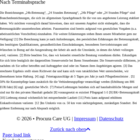
Nach Terminabsprache
Die Bezeichnungen „24h-Betreuung“, „24 Stunden Betreuung“, „24h Pflege“ oder „24 Stunden Pflege“ sind
Branchenbezeichnungen, die sich im allgemeinen Sprachgebrauch für die von uns angebotene Leistung etabliert
haben. Wir möchten vorsorglich darauf hinweisen, dass mit unserem Angebot nicht einhergeht, dass die
Betreuungskräfte ununterbrochen arbeiten. Pausenzeiten sind bereits aufgrund von gesetzlichen Vorgaben (u.a.
arbeitszeitlichen Vorschriften) einzuhalten. Für weitere Erläuterungen stehen Ihnen unsere Mitarbeiter gern zur
Verfügung! [1] Die Berechnung kann je nach Anforderungen, den persönlichen Erfahrungen der Betreuungskraft,
den benötigten Qualifikationen, gesundheitlichen Einschränkungen, besonderen Serviceleistungen und
Wünschen in Bezug auf die Ausgestaltung der Arbeit als auch die Umstände, in denen die Arbeit vollzogen
wird, variieren. [2] Bitte beachten Sie, dass wir keinerlei steuerliche Beratung vornehmen dürfen. Erkundigen
Sie sich bitte bezüglich der dargestellten Steuervorteile bei Ihrem Steuerberater. Die Steuervorteile differieren, je
nachdem ob Sie selbst betroffen und Auftraggeber sind oder im Namen ihres Angehörigen agieren. [3] Das
errechnete Ergebnis stellt einen Richtwert dar und kann sich vom tatsächlichen Wert unterscheiden, wir
übernehmen keine Haftung. [4] zzgl. Feiertagszuschläge ab 5 Tagen pro Jahr je nach Pflegedienstleister . [5]
50% für Kurzzeitpflege kann zusätzlich für die Verhinderungspflege veranschlagt werden (Erhöhung um 806
EUR/Jahr) [6] zzgl. gesetzlicher MwSt. [7] Preise/Lieferungen beziehen sich auf haushaltsübliche Mengen und
sind nur für den privaten Haushalt gedacht [8] vorausgesetzt es existiert Pflegegrad 1-5 [9] BK=Betreuungskraft
[10] Lieferung einmal wöchentlich bei entsprechender Laufzeit [11] Preis kann aufgrund erhöhtem
Einkaufsvolumen variieren [12 ]Im Umkreis von ca. 50 km vom nächstgelegenen, zuständigen Standort. Bei
größerer Entfernung nur nach Absprach möglich.
© 2026 • Procura Care UG |
Impressum
|
Datenschutz
Zurück nach oben
Page load link