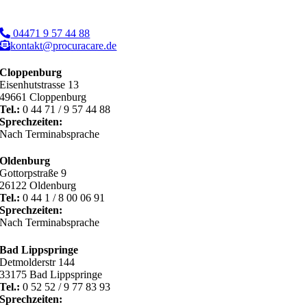
04471 9 57 44 88
kontakt@procuracare.de
Cloppenburg
Eisenhutstrasse 13
49661 Cloppenburg
Tel.:
0 44 71 / 9 57 44 88
Sprechzeiten:
Nach Terminabsprache
Oldenburg
Gottorpstraße 9
26122 Oldenburg
Tel.:
0 44 1 / 8 00 06 91
Sprechzeiten:
Nach Terminabsprache
Bad Lippspringe
Detmolderstr 144
33175 Bad Lippspringe
Tel.:
0 52 52 / 9 77 83 93
Sprechzeiten: