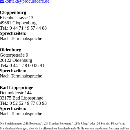
kontakt@procuracare.de
Cloppenburg
Eisenhutstrasse 13
49661 Cloppenburg
Tel.:
0 44 71 / 9 57 44 88
Sprechzeiten:
Nach Terminabsprache
Oldenburg
Gottorpstraße 9
26122 Oldenburg
Tel.:
0 44 1 / 8 00 06 91
Sprechzeiten:
Nach Terminabsprache
Bad Lippspringe
Detmolderstr 144
33175 Bad Lippspringe
Tel.:
0 52 52 / 9 77 83 93
Sprechzeiten:
Nach Terminabsprache
Die Bezeichnungen „24h-Betreuung“, „24 Stunden Betreuung“, „24h Pflege“ oder „24 Stunden Pflege“ sind
Branchenbezeichnungen, die sich im allgemeinen Sprachgebrauch für die von uns angebotene Leistung etabliert