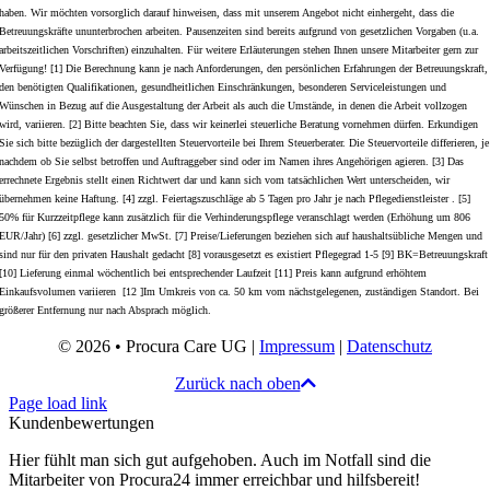
haben. Wir möchten vorsorglich darauf hinweisen, dass mit unserem Angebot nicht einhergeht, dass die
Betreuungskräfte ununterbrochen arbeiten. Pausenzeiten sind bereits aufgrund von gesetzlichen Vorgaben (u.a.
arbeitszeitlichen Vorschriften) einzuhalten. Für weitere Erläuterungen stehen Ihnen unsere Mitarbeiter gern zur
Verfügung! [1] Die Berechnung kann je nach Anforderungen, den persönlichen Erfahrungen der Betreuungskraft,
den benötigten Qualifikationen, gesundheitlichen Einschränkungen, besonderen Serviceleistungen und
Wünschen in Bezug auf die Ausgestaltung der Arbeit als auch die Umstände, in denen die Arbeit vollzogen
wird, variieren. [2] Bitte beachten Sie, dass wir keinerlei steuerliche Beratung vornehmen dürfen. Erkundigen
Sie sich bitte bezüglich der dargestellten Steuervorteile bei Ihrem Steuerberater. Die Steuervorteile differieren, je
nachdem ob Sie selbst betroffen und Auftraggeber sind oder im Namen ihres Angehörigen agieren. [3] Das
errechnete Ergebnis stellt einen Richtwert dar und kann sich vom tatsächlichen Wert unterscheiden, wir
übernehmen keine Haftung. [4] zzgl. Feiertagszuschläge ab 5 Tagen pro Jahr je nach Pflegedienstleister . [5]
50% für Kurzzeitpflege kann zusätzlich für die Verhinderungspflege veranschlagt werden (Erhöhung um 806
EUR/Jahr) [6] zzgl. gesetzlicher MwSt. [7] Preise/Lieferungen beziehen sich auf haushaltsübliche Mengen und
sind nur für den privaten Haushalt gedacht [8] vorausgesetzt es existiert Pflegegrad 1-5 [9] BK=Betreuungskraft
[10] Lieferung einmal wöchentlich bei entsprechender Laufzeit [11] Preis kann aufgrund erhöhtem
Einkaufsvolumen variieren [12 ]Im Umkreis von ca. 50 km vom nächstgelegenen, zuständigen Standort. Bei
größerer Entfernung nur nach Absprach möglich.
© 2026 • Procura Care UG |
Impressum
|
Datenschutz
Zurück nach oben
Page load link
Kundenbewertungen
Hier fühlt man sich gut aufgehoben. Auch im Notfall sind die
Mitarbeiter von Procura24 immer erreichbar und hilfsbereit!