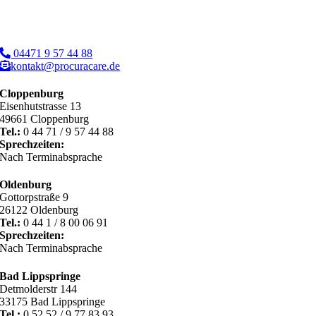
04471 9 57 44 88
kontakt@procuracare.de
Cloppenburg
Eisenhutstrasse 13
49661 Cloppenburg
Tel.:
0 44 71 / 9 57 44 88
Sprechzeiten:
Nach Terminabsprache
Oldenburg
Gottorpstraße 9
26122 Oldenburg
Tel.:
0 44 1 / 8 00 06 91
Sprechzeiten:
Nach Terminabsprache
Bad Lippspringe
Detmolderstr 144
33175 Bad Lippspringe
Tel.:
0 52 52 / 9 77 83 93