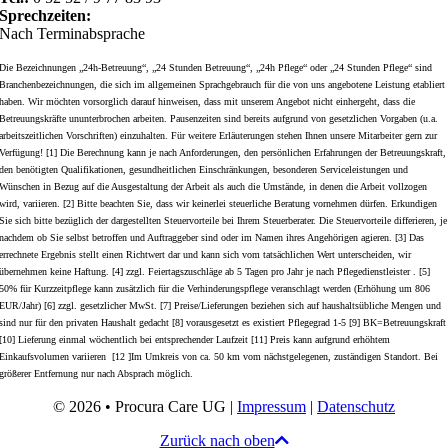
Sprechzeiten:
Nach Terminabsprache
Die Bezeichnungen „24h-Betreuung“, „24 Stunden Betreuung“, „24h Pflege“ oder „24 Stunden Pflege“ sind
Branchenbezeichnungen, die sich im allgemeinen Sprachgebrauch für die von uns angebotene Leistung etabliert
haben. Wir möchten vorsorglich darauf hinweisen, dass mit unserem Angebot nicht einhergeht, dass die
Betreuungskräfte ununterbrochen arbeiten. Pausenzeiten sind bereits aufgrund von gesetzlichen Vorgaben (u.a.
arbeitszeitlichen Vorschriften) einzuhalten. Für weitere Erläuterungen stehen Ihnen unsere Mitarbeiter gern zur
Verfügung! [1] Die Berechnung kann je nach Anforderungen, den persönlichen Erfahrungen der Betreuungskraft,
den benötigten Qualifikationen, gesundheitlichen Einschränkungen, besonderen Serviceleistungen und
Wünschen in Bezug auf die Ausgestaltung der Arbeit als auch die Umstände, in denen die Arbeit vollzogen
wird, variieren. [2] Bitte beachten Sie, dass wir keinerlei steuerliche Beratung vornehmen dürfen. Erkundigen
Sie sich bitte bezüglich der dargestellten Steuervorteile bei Ihrem Steuerberater. Die Steuervorteile differieren, je
nachdem ob Sie selbst betroffen und Auftraggeber sind oder im Namen ihres Angehörigen agieren. [3] Das
errechnete Ergebnis stellt einen Richtwert dar und kann sich vom tatsächlichen Wert unterscheiden, wir
übernehmen keine Haftung. [4] zzgl. Feiertagszuschläge ab 5 Tagen pro Jahr je nach Pflegedienstleister . [5]
50% für Kurzzeitpflege kann zusätzlich für die Verhinderungspflege veranschlagt werden (Erhöhung um 806
EUR/Jahr) [6] zzgl. gesetzlicher MwSt. [7] Preise/Lieferungen beziehen sich auf haushaltsübliche Mengen und
sind nur für den privaten Haushalt gedacht [8] vorausgesetzt es existiert Pflegegrad 1-5 [9] BK=Betreuungskraft
[10] Lieferung einmal wöchentlich bei entsprechender Laufzeit [11] Preis kann aufgrund erhöhtem
Einkaufsvolumen variieren [12 ]Im Umkreis von ca. 50 km vom nächstgelegenen, zuständigen Standort. Bei
größerer Entfernung nur nach Absprach möglich.
© 2026 • Procura Care UG |
Impressum
|
Datenschutz
Zurück nach oben