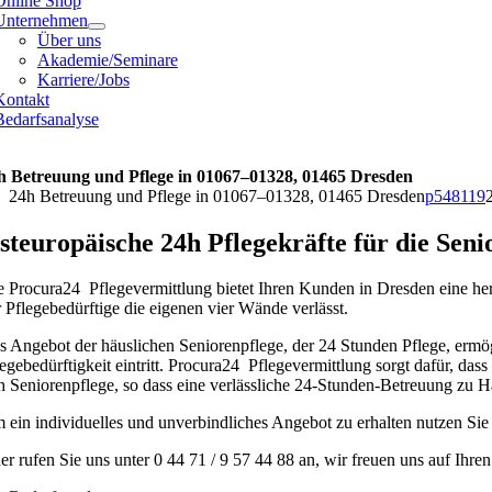
Online Shop
Unternehmen
Über uns
Akademie/Seminare
Karriere/Jobs
Kontakt
Bedarfsanalyse
h Betreuung und Pflege in 01067–01328, 01465 Dresden
24h Betreuung und Pflege in 01067–01328, 01465 Dresden
p548119
steuropäische 24h Pflegekräfte für die Sen
e Procura24 Pflegevermittlung bietet Ihren Kunden in Dresden eine he
r Pflegebedürftige die eigenen vier Wände verlässt.
s Angebot der häuslichen Seniorenpflege, der 24 Stunden Pflege, erm
legebedürftigkeit eintritt. Procura24 Pflegevermittlung sorgt dafür, das
h Seniorenpflege, so dass eine verlässliche 24-Stunden-Betreuung zu Hau
 ein individuelles und unverbindliches Angebot zu erhalten nutzen Sie
er rufen Sie uns unter 0 44 71 / 9 57 44 88 an, wir freuen uns auf Ihre