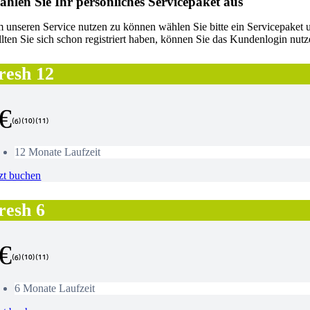
hlen Sie Ihr persönliches Servicepaket aus
 unseren Service nutzen zu können wählen Sie bitte ein Servicepaket u
llten Sie sich schon registriert haben, können Sie das Kundenlogin nut
resh 12
€
⁽⁶⁾⁽¹⁰⁾⁽¹¹⁾
12 Monate Laufzeit
tzt buchen
resh 6
€
⁽⁶⁾⁽¹⁰⁾⁽¹¹⁾
6 Monate Laufzeit