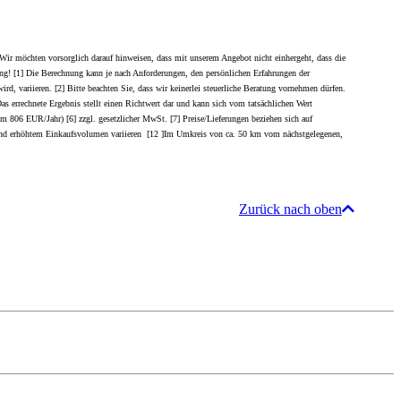
Wir möchten vorsorglich darauf hinweisen, dass mit unserem Angebot nicht einhergeht, dass die
ügung! [1] Die Berechnung kann je nach Anforderungen, den persönlichen Erfahrungen der
d, variieren. [2] Bitte beachten Sie, dass wir keinerlei steuerliche Beratung vornehmen dürfen.
 Das errechnete Ergebnis stellt einen Richtwert dar und kann sich vom tatsächlichen Wert
um 806 EUR/Jahr) [6] zzgl. gesetzlicher MwSt. [7] Preise/Lieferungen beziehen sich auf
ufgrund erhöhtem Einkaufsvolumen variieren [12 ]Im Umkreis von ca. 50 km vom nächstgelegenen,
Zurück nach oben