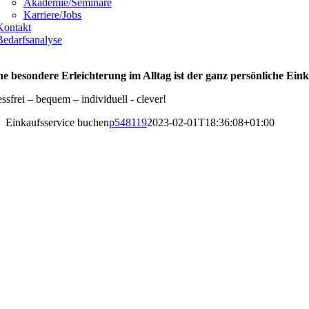
Akademie/Seminare
Karriere/Jobs
Kontakt
Bedarfsanalyse
ne besondere Erleichterung im Alltag ist der ganz persönliche Eink
essfrei – bequem – individuell - clever!
Einkaufsservice buchen
p548119
2023-02-01T18:36:08+01:00