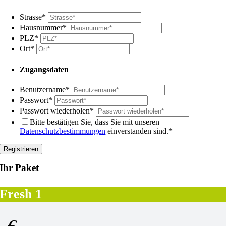
Strasse
*
Hausnummer
*
PLZ
*
Ort
*
Zugangsdaten
Benutzername
*
Passwort
*
Passwort wiederholen
*
Bitte bestätigen Sie, dass Sie mit unseren
Datenschutzbestimmungen
einverstanden sind.
*
Ihr Paket
Fresh 1