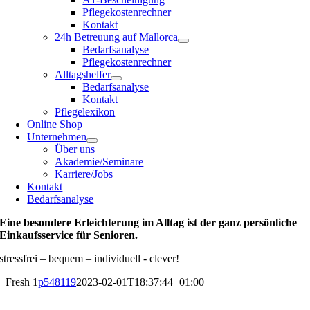
Pflegekostenrechner
Kontakt
24h Betreuung auf Mallorca
Bedarfsanalyse
Pflegekostenrechner
Alltagshelfer
Bedarfsanalyse
Kontakt
Pflegelexikon
Online Shop
Unternehmen
Über uns
Akademie/Seminare
Karriere/Jobs
Kontakt
Bedarfsanalyse
Eine besondere Erleichterung im Alltag ist der ganz persönliche
Einkaufsservice für Senioren.
stressfrei – bequem – individuell - clever!
Fresh 1
p548119
2023-02-01T18:37:44+01:00