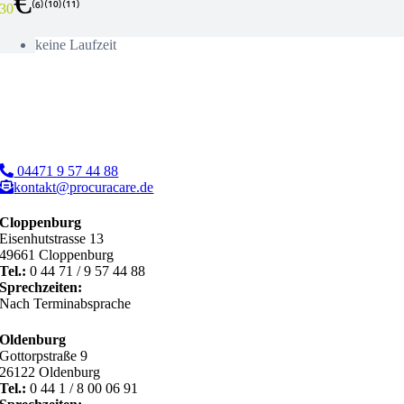
€
⁽⁶⁾⁽¹⁰⁾⁽¹¹⁾
30
keine Laufzeit
04471 9 57 44 88
kontakt@procuracare.de
Cloppenburg
Eisenhutstrasse 13
49661 Cloppenburg
Tel.:
0 44 71 / 9 57 44 88
Sprechzeiten:
Nach Terminabsprache
Oldenburg
Gottorpstraße 9
26122 Oldenburg
Tel.:
0 44 1 / 8 00 06 91