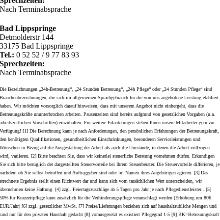
Sprechzeiten:
Nach Terminabsprache
Bad Lippspringe
Detmolderstr 144
33175 Bad Lippspringe
Tel.:
0 52 52 / 9 77 83 93
Sprechzeiten:
Nach Terminabsprache
Die Bezeichnungen „24h-Betreuung“, „24 Stunden Betreuung“, „24h Pflege“ oder „24 Stunden Pflege“ sind
Branchenbezeichnungen, die sich im allgemeinen Sprachgebrauch für die von uns angebotene Leistung etabliert
haben. Wir möchten vorsorglich darauf hinweisen, dass mit unserem Angebot nicht einhergeht, dass die
Betreuungskräfte ununterbrochen arbeiten. Pausenzeiten sind bereits aufgrund von gesetzlichen Vorgaben (u.a.
arbeitszeitlichen Vorschriften) einzuhalten. Für weitere Erläuterungen stehen Ihnen unsere Mitarbeiter gern zur
Verfügung! [1] Die Berechnung kann je nach Anforderungen, den persönlichen Erfahrungen der Betreuungskraft,
den benötigten Qualifikationen, gesundheitlichen Einschränkungen, besonderen Serviceleistungen und
Wünschen in Bezug auf die Ausgestaltung der Arbeit als auch die Umstände, in denen die Arbeit vollzogen
wird, variieren. [2] Bitte beachten Sie, dass wir keinerlei steuerliche Beratung vornehmen dürfen. Erkundigen
Sie sich bitte bezüglich der dargestellten Steuervorteile bei Ihrem Steuerberater. Die Steuervorteile differieren, je
nachdem ob Sie selbst betroffen und Auftraggeber sind oder im Namen ihres Angehörigen agieren. [3] Das
errechnete Ergebnis stellt einen Richtwert dar und kann sich vom tatsächlichen Wert unterscheiden, wir
übernehmen keine Haftung. [4] zzgl. Feiertagszuschläge ab 5 Tagen pro Jahr je nach Pflegedienstleister . [5]
50% für Kurzzeitpflege kann zusätzlich für die Verhinderungspflege veranschlagt werden (Erhöhung um 806
EUR/Jahr) [6] zzgl. gesetzlicher MwSt. [7] Preise/Lieferungen beziehen sich auf haushaltsübliche Mengen und
sind nur für den privaten Haushalt gedacht [8] vorausgesetzt es existiert Pflegegrad 1-5 [9] BK=Betreuungskraft