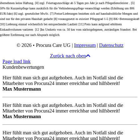
übernehmen keine Haftung. [4] zzgl. Feiertagszuschläge ab 5 Tagen pro Jahr je nach Pflegedienstleister . [5]
50% für Kurzzeitpflege kann zusätzlich für die Verhinderungspflege veranschlagt werden (Erhöhung um 806
EUR/Jahr) [6] zzgl. gesetzlicher MwSt. [7] Preise/Lieferungen beziehen sich auf haushaltsübliche Mengen und
sind nur für den privaten Haushalt gedacht [8] vorausgesetzt es existiert Pflegegrad 1-5 [9] BK=Betreuungskraft
[10] Lieferung einmal wöchentlich bei entsprechender Laufzeit [11] Preis kann aufgrund erhöhtem
Einkaufsvolumen variieren [12 ]Im Umkreis von ca. 50 km vom nächstgelegenen, zuständigen Standort. Bei
größerer Entfernung nur nach Absprach möglich.
© 2026 • Procura Care UG |
Impressum
|
Datenschutz
Zurück nach oben
Page load link
Kundenbewertungen
Hier fühlt man sich gut aufgehoben. Auch im Notfall sind die
Mitarbeiter von Procura24 immer erreichbar und hilfsbereit!
Max Mustermann
Hier fühlt man sich gut aufgehoben. Auch im Notfall sind die
Mitarbeiter von Procura24 immer erreichbar und hilfsbereit!
Max Mustermann
Hier fühlt man sich gut aufgehoben. Auch im Notfall sind die
Mitarbeiter von Procura24 immer erreichbar und hilfsbereit!