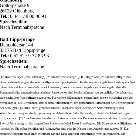
Gottorpstraße 9
26122 Oldenburg
Tel.:
0 44 1 / 8 00 06 91
Sprechzeiten:
Nach Terminabsprache
Bad Lippspringe
Detmolderstr 144
33175 Bad Lippspringe
Tel.:
0 52 52 / 9 77 83 93
Sprechzeiten:
Nach Terminabsprache
Die Bezeichnungen „24h-Betreuung“, „24 Stunden Betreuung“, „24h Pflege“ oder „24 Stunden Pflege“ sind
Branchenbezeichnungen, die sich im allgemeinen Sprachgebrauch für die von uns angebotene Leistung etabliert
haben. Wir möchten vorsorglich darauf hinweisen, dass mit unserem Angebot nicht einhergeht, dass die
Betreuungskräfte ununterbrochen arbeiten. Pausenzeiten sind bereits aufgrund von gesetzlichen Vorgaben (u.a.
arbeitszeitlichen Vorschriften) einzuhalten. Für weitere Erläuterungen stehen Ihnen unsere Mitarbeiter gern zur
Verfügung! [1] Die Berechnung kann je nach Anforderungen, den persönlichen Erfahrungen der Betreuungskraft,
den benötigten Qualifikationen, gesundheitlichen Einschränkungen, besonderen Serviceleistungen und
Wünschen in Bezug auf die Ausgestaltung der Arbeit als auch die Umstände, in denen die Arbeit vollzogen
wird, variieren. [2] Bitte beachten Sie, dass wir keinerlei steuerliche Beratung vornehmen dürfen. Erkundigen
Sie sich bitte bezüglich der dargestellten Steuervorteile bei Ihrem Steuerberater. Die Steuervorteile differieren, je
nachdem ob Sie selbst betroffen und Auftraggeber sind oder im Namen ihres Angehörigen agieren. [3] Das
errechnete Ergebnis stellt einen Richtwert dar und kann sich vom tatsächlichen Wert unterscheiden, wir