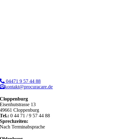
04471 9 57 44 88
kontakt@procuracare.de
Cloppenburg
Eisenhutstrasse 13
49661 Cloppenburg
Tel.:
0 44 71 / 9 57 44 88
Sprechzeiten:
Nach Terminabsprache
Oldenburg