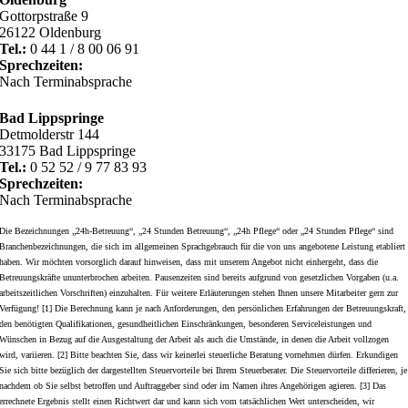
Gottorpstraße 9
26122 Oldenburg
Tel.:
0 44 1 / 8 00 06 91
Sprechzeiten:
Nach Terminabsprache
Bad Lippspringe
Detmolderstr 144
33175 Bad Lippspringe
Tel.:
0 52 52 / 9 77 83 93
Sprechzeiten:
Nach Terminabsprache
Die Bezeichnungen „24h-Betreuung“, „24 Stunden Betreuung“, „24h Pflege“ oder „24 Stunden Pflege“ sind
Branchenbezeichnungen, die sich im allgemeinen Sprachgebrauch für die von uns angebotene Leistung etabliert
haben. Wir möchten vorsorglich darauf hinweisen, dass mit unserem Angebot nicht einhergeht, dass die
Betreuungskräfte ununterbrochen arbeiten. Pausenzeiten sind bereits aufgrund von gesetzlichen Vorgaben (u.a.
arbeitszeitlichen Vorschriften) einzuhalten. Für weitere Erläuterungen stehen Ihnen unsere Mitarbeiter gern zur
Verfügung! [1] Die Berechnung kann je nach Anforderungen, den persönlichen Erfahrungen der Betreuungskraft,
den benötigten Qualifikationen, gesundheitlichen Einschränkungen, besonderen Serviceleistungen und
Wünschen in Bezug auf die Ausgestaltung der Arbeit als auch die Umstände, in denen die Arbeit vollzogen
wird, variieren. [2] Bitte beachten Sie, dass wir keinerlei steuerliche Beratung vornehmen dürfen. Erkundigen
Sie sich bitte bezüglich der dargestellten Steuervorteile bei Ihrem Steuerberater. Die Steuervorteile differieren, je
nachdem ob Sie selbst betroffen und Auftraggeber sind oder im Namen ihres Angehörigen agieren. [3] Das
errechnete Ergebnis stellt einen Richtwert dar und kann sich vom tatsächlichen Wert unterscheiden, wir