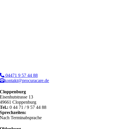
04471 9 57 44 88
kontakt@procuracare.de
Cloppenburg
Eisenhutstrasse 13
49661 Cloppenburg
Tel.:
0 44 71 / 9 57 44 88
Sprechzeiten:
Nach Terminabsprache
Oldenburg