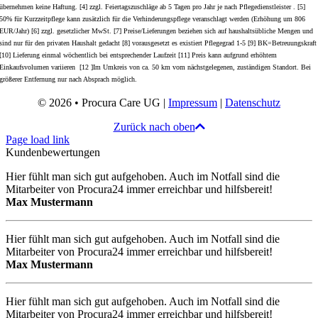
übernehmen keine Haftung. [4] zzgl. Feiertagszuschläge ab 5 Tagen pro Jahr je nach Pflegedienstleister . [5]
50% für Kurzzeitpflege kann zusätzlich für die Verhinderungspflege veranschlagt werden (Erhöhung um 806
EUR/Jahr) [6] zzgl. gesetzlicher MwSt. [7] Preise/Lieferungen beziehen sich auf haushaltsübliche Mengen und
sind nur für den privaten Haushalt gedacht [8] vorausgesetzt es existiert Pflegegrad 1-5 [9] BK=Betreuungskraft
[10] Lieferung einmal wöchentlich bei entsprechender Laufzeit [11] Preis kann aufgrund erhöhtem
Einkaufsvolumen variieren [12 ]Im Umkreis von ca. 50 km vom nächstgelegenen, zuständigen Standort. Bei
größerer Entfernung nur nach Absprach möglich.
© 2026 • Procura Care UG |
Impressum
|
Datenschutz
Zurück nach oben
Page load link
Kundenbewertungen
Hier fühlt man sich gut aufgehoben. Auch im Notfall sind die
Mitarbeiter von Procura24 immer erreichbar und hilfsbereit!
Max Mustermann
Hier fühlt man sich gut aufgehoben. Auch im Notfall sind die
Mitarbeiter von Procura24 immer erreichbar und hilfsbereit!
Max Mustermann
Hier fühlt man sich gut aufgehoben. Auch im Notfall sind die
Mitarbeiter von Procura24 immer erreichbar und hilfsbereit!