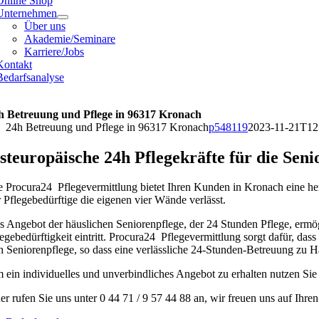
Online Shop
Unternehmen
Über uns
Akademie/Seminare
Karriere/Jobs
Kontakt
Bedarfsanalyse
h Betreuung und Pflege in 96317 Kronach
24h Betreuung und Pflege in 96317 Kronach
p548119
2023-11-21T12
steuropäische 24h Pflegekräfte für die Sen
e Procura24 Pflegevermittlung bietet Ihren Kunden in Kronach eine he
r Pflegebedürftige die eigenen vier Wände verlässt.
s Angebot der häuslichen Seniorenpflege, der 24 Stunden Pflege, erm
legebedürftigkeit eintritt. Procura24 Pflegevermittlung sorgt dafür, das
h Seniorenpflege, so dass eine verlässliche 24-Stunden-Betreuung zu Hau
 ein individuelles und unverbindliches Angebot zu erhalten nutzen Sie
er rufen Sie uns unter 0 44 71 / 9 57 44 88 an, wir freuen uns auf Ihre