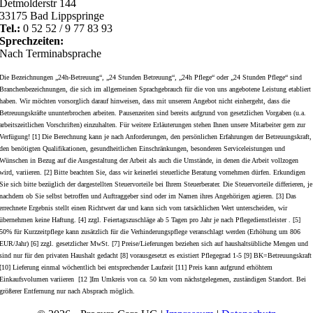
Detmolderstr 144
33175 Bad Lippspringe
Tel.:
0 52 52 / 9 77 83 93
Sprechzeiten:
Nach Terminabsprache
Die Bezeichnungen „24h-Betreuung“, „24 Stunden Betreuung“, „24h Pflege“ oder „24 Stunden Pflege“ sind
Branchenbezeichnungen, die sich im allgemeinen Sprachgebrauch für die von uns angebotene Leistung etabliert
haben. Wir möchten vorsorglich darauf hinweisen, dass mit unserem Angebot nicht einhergeht, dass die
Betreuungskräfte ununterbrochen arbeiten. Pausenzeiten sind bereits aufgrund von gesetzlichen Vorgaben (u.a.
arbeitszeitlichen Vorschriften) einzuhalten. Für weitere Erläuterungen stehen Ihnen unsere Mitarbeiter gern zur
Verfügung! [1] Die Berechnung kann je nach Anforderungen, den persönlichen Erfahrungen der Betreuungskraft,
den benötigten Qualifikationen, gesundheitlichen Einschränkungen, besonderen Serviceleistungen und
Wünschen in Bezug auf die Ausgestaltung der Arbeit als auch die Umstände, in denen die Arbeit vollzogen
wird, variieren. [2] Bitte beachten Sie, dass wir keinerlei steuerliche Beratung vornehmen dürfen. Erkundigen
Sie sich bitte bezüglich der dargestellten Steuervorteile bei Ihrem Steuerberater. Die Steuervorteile differieren, je
nachdem ob Sie selbst betroffen und Auftraggeber sind oder im Namen ihres Angehörigen agieren. [3] Das
errechnete Ergebnis stellt einen Richtwert dar und kann sich vom tatsächlichen Wert unterscheiden, wir
übernehmen keine Haftung. [4] zzgl. Feiertagszuschläge ab 5 Tagen pro Jahr je nach Pflegedienstleister . [5]
50% für Kurzzeitpflege kann zusätzlich für die Verhinderungspflege veranschlagt werden (Erhöhung um 806
EUR/Jahr) [6] zzgl. gesetzlicher MwSt. [7] Preise/Lieferungen beziehen sich auf haushaltsübliche Mengen und
sind nur für den privaten Haushalt gedacht [8] vorausgesetzt es existiert Pflegegrad 1-5 [9] BK=Betreuungskraft
[10] Lieferung einmal wöchentlich bei entsprechender Laufzeit [11] Preis kann aufgrund erhöhtem
Einkaufsvolumen variieren [12 ]Im Umkreis von ca. 50 km vom nächstgelegenen, zuständigen Standort. Bei
größerer Entfernung nur nach Absprach möglich.