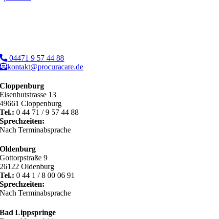
04471 9 57 44 88
kontakt@procuracare.de
Cloppenburg
Eisenhutstrasse 13
49661 Cloppenburg
Tel.:
0 44 71 / 9 57 44 88
Sprechzeiten:
Nach Terminabsprache
Oldenburg
Gottorpstraße 9
26122 Oldenburg
Tel.:
0 44 1 / 8 00 06 91
Sprechzeiten:
Nach Terminabsprache
Bad Lippspringe