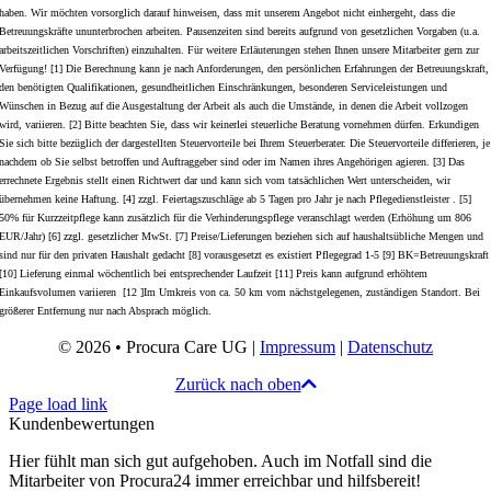
haben. Wir möchten vorsorglich darauf hinweisen, dass mit unserem Angebot nicht einhergeht, dass die
Betreuungskräfte ununterbrochen arbeiten. Pausenzeiten sind bereits aufgrund von gesetzlichen Vorgaben (u.a.
arbeitszeitlichen Vorschriften) einzuhalten. Für weitere Erläuterungen stehen Ihnen unsere Mitarbeiter gern zur
Verfügung! [1] Die Berechnung kann je nach Anforderungen, den persönlichen Erfahrungen der Betreuungskraft,
den benötigten Qualifikationen, gesundheitlichen Einschränkungen, besonderen Serviceleistungen und
Wünschen in Bezug auf die Ausgestaltung der Arbeit als auch die Umstände, in denen die Arbeit vollzogen
wird, variieren. [2] Bitte beachten Sie, dass wir keinerlei steuerliche Beratung vornehmen dürfen. Erkundigen
Sie sich bitte bezüglich der dargestellten Steuervorteile bei Ihrem Steuerberater. Die Steuervorteile differieren, je
nachdem ob Sie selbst betroffen und Auftraggeber sind oder im Namen ihres Angehörigen agieren. [3] Das
errechnete Ergebnis stellt einen Richtwert dar und kann sich vom tatsächlichen Wert unterscheiden, wir
übernehmen keine Haftung. [4] zzgl. Feiertagszuschläge ab 5 Tagen pro Jahr je nach Pflegedienstleister . [5]
50% für Kurzzeitpflege kann zusätzlich für die Verhinderungspflege veranschlagt werden (Erhöhung um 806
EUR/Jahr) [6] zzgl. gesetzlicher MwSt. [7] Preise/Lieferungen beziehen sich auf haushaltsübliche Mengen und
sind nur für den privaten Haushalt gedacht [8] vorausgesetzt es existiert Pflegegrad 1-5 [9] BK=Betreuungskraft
[10] Lieferung einmal wöchentlich bei entsprechender Laufzeit [11] Preis kann aufgrund erhöhtem
Einkaufsvolumen variieren [12 ]Im Umkreis von ca. 50 km vom nächstgelegenen, zuständigen Standort. Bei
größerer Entfernung nur nach Absprach möglich.
© 2026 • Procura Care UG |
Impressum
|
Datenschutz
Zurück nach oben
Page load link
Kundenbewertungen
Hier fühlt man sich gut aufgehoben. Auch im Notfall sind die
Mitarbeiter von Procura24 immer erreichbar und hilfsbereit!