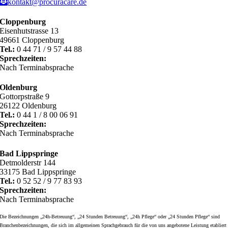
kontakt@procuracare.de
Cloppenburg
Eisenhutstrasse 13
49661 Cloppenburg
Tel.:
0 44 71 / 9 57 44 88
Sprechzeiten:
Nach Terminabsprache
Oldenburg
Gottorpstraße 9
26122 Oldenburg
Tel.:
0 44 1 / 8 00 06 91
Sprechzeiten:
Nach Terminabsprache
Bad Lippspringe
Detmolderstr 144
33175 Bad Lippspringe
Tel.:
0 52 52 / 9 77 83 93
Sprechzeiten:
Nach Terminabsprache
Die Bezeichnungen „24h-Betreuung“, „24 Stunden Betreuung“, „24h Pflege“ oder „24 Stunden Pflege“ sind
Branchenbezeichnungen, die sich im allgemeinen Sprachgebrauch für die von uns angebotene Leistung etabliert